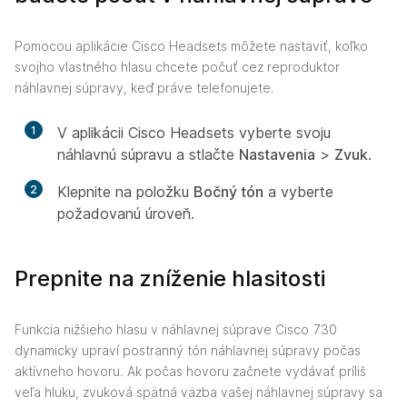
Pomocou aplikácie Cisco Headsets môžete nastaviť, koľko
svojho vlastného hlasu chcete počuť cez reproduktor
náhlavnej súpravy, keď práve telefonujete.
1
V aplikácii Cisco Headsets vyberte svoju
náhlavnú súpravu a stlačte
Nastavenia
>
Zvuk
.
2
Klepnite na položku
Bočný tón
a vyberte
požadovanú úroveň.
Prepnite na zníženie hlasitosti
Funkcia nižšieho hlasu v náhlavnej súprave Cisco 730
dynamicky upraví postranný tón náhlavnej súpravy počas
aktívneho hovoru. Ak počas hovoru začnete vydávať príliš
veľa hluku, zvuková spätná väzba vašej náhlavnej súpravy sa