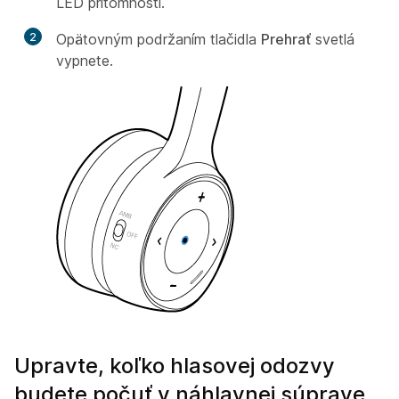
LED prítomnosti.
2
Opätovným podržaním tlačidla
Prehrať
svetlá
vypnete.
Upravte, koľko hlasovej odozvy
budete počuť v náhlavnej súprave