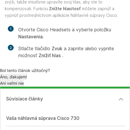
zvýši, takže intuitívne upravíte svoj hlas, aby ste to
kompenzovali. Funkciu
Znížte hlasitosť
môžete zapnúť a
vypnúť prostredníctvom aplikácie Náhlavné súpravy Cisco.
1
Otvorte Cisco Headsets a vyberte položku
Nastavenia
.
2
Stlačte tlačidlo
Zvuk
a zapnite alebo vypnite
možnosť
Znížiť hlas
.
Bol tento článok užitočný?
Áno, ďakujem!
Ani veľmi nie
Súvisiace články
Vaša náhlavná súprava Cisco 730