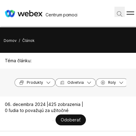
Centrum pomoci
Domov
/
Článok
Téma článku:
Produkty
Odvetvia
Roly
06. decembra 2024 |
425 zobrazenia |
0 ľudia to považujú za užitočné
Odoberať