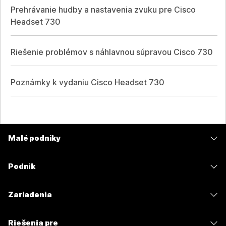
Prehrávanie hudby a nastavenia zvuku pre Cisco
Headset 730
Riešenie problémov s náhlavnou súpravou Cisco 730
Poznámky k vydaniu Cisco Headset 730
Malé podniky
Ceny
Podnik
Aplikácia Webex
Webex Suite
Zariadenia
Meetings
Calling
Náhlavné súpravy
Calling
Riešenia pre
Meetings