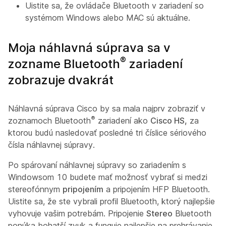
Uistite sa, že ovládače Bluetooth v zariadení so
systémom Windows alebo MAC sú aktuálne.
Moja náhlavná súprava sa v
®
zozname Bluetooth
zariadení
zobrazuje dvakrát
Náhlavná súprava Cisco by sa mala najprv zobraziť v
®
zoznamoch Bluetooth
zariadení ako
Cisco HS,
za
ktorou budú nasledovať posledné tri číslice sériového
čísla náhlavnej súpravy.
Po spárovaní náhlavnej súpravy so zariadením s
Windowsom 10 budete mať možnosť vybrať si medzi
stereofónnym
pripojením
a
pripojením HFP Bluetooth.
Uistite sa, že ste vybrali profil Bluetooth, ktorý najlepšie
vyhovuje vašim potrebám. Pripojenie
Stereo
Bluetooth
ponúka bohatší zvuk a funguje najlepšie na prehrávanie