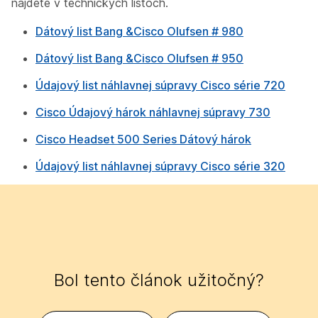
nájdete v technických listoch.
Dátový list Bang &Cisco Olufsen # 980
Dátový list Bang &Cisco Olufsen # 950
Údajový list náhlavnej súpravy Cisco série 720
Cisco Údajový hárok náhlavnej súpravy 730
Cisco Headset 500 Series Dátový hárok
Údajový list náhlavnej súpravy Cisco série 320
Bol tento článok užitočný?