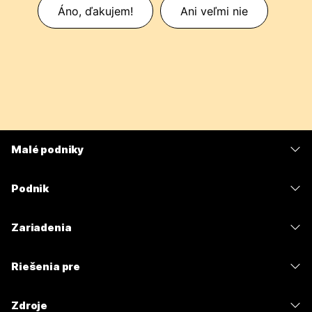
Áno, ďakujem!
Ani veľmi nie
Malé podniky
Ceny
Podnik
Aplikácia Webex
Webex Suite
Zariadenia
Meetings
Calling
Náhlavné súpravy
Calling
Riešenia pre
Meetings
Kamery
Odosielanie správ
Vzdelávacie inštitúcie
Odosielanie správ
Zdroje
Séria Desk
Zdieľanie obrazovky