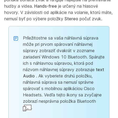
hudby a videa.
Hands-free
je určený na hlasové
hovory. V závislosti od aplikácie na volanie, ktorú máte,
nemusí byť po výbere položky
Stereo
počuť zvuk.
Príležitostne sa vaša náhlavná súprava
môže pri prvom spárovaní náhlavnej
súpravy zobraziť dvakrát v zozname
zariadení Windows 10 Bluetooth. Spárujte
ich s náhlavnou súpravou, ktorá pod
názvom náhlavnej súpravy zobrazuje
text
Audio
. Ak vyberiete druhú položku,
náhlavná súprava sa nemusí správne
spárovať s mobilnou aplikáciou Cisco
Headsets. Vedľa tejto ikony sa zvyčajne
zobrazí nesprávna položka Bluetooth
.