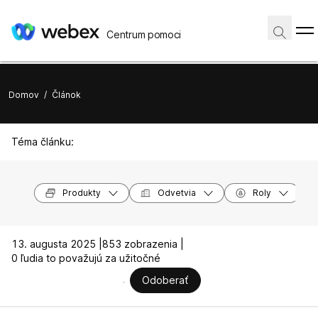
Centrum pomoci
Domov
/
Článok
Téma článku:
Produkty
Odvetvia
Roly
13. augusta 2025 |
853 zobrazenia |
0 ľudia to považujú za užitočné
Odoberať