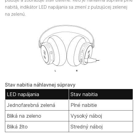
nabitá, indikátor LED napájania sa zmení z pulzujúcej zelenej
na zelenú.
Stav nabitia náhlavnej súpravy
LED napájania
Stav nabitia
Jednofarebná zelená
Plné nabitie
Bliká na zeleno
Vysoký náboj
Bliká žlto
Stredný náboj