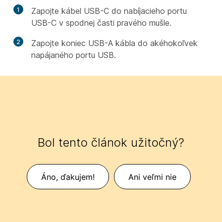
1
Zapojte kábel USB-C do nabíjacieho portu
USB-C v spodnej časti pravého mušle.
2
Zapojte koniec USB-A kábla do akéhokoľvek
napájaného portu USB.
Bol tento článok užitočný?
Áno, ďakujem!
Ani veľmi nie