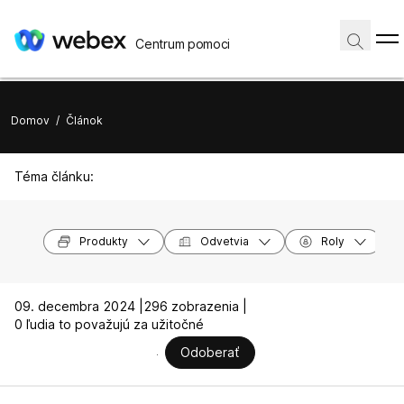
Centrum pomoci
Domov
/
Článok
Téma článku:
Produkty
Odvetvia
Roly
09. decembra 2024 |
296 zobrazenia |
0 ľudia to považujú za užitočné
Odoberať