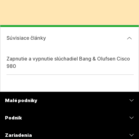
Súvisiace články
Zapnutie a vypnutie slúchadiel Bang & Olufsen Cisco
980
Malé podniky
Ceny
Podnik
Aplikácia Webex
Webex Suite
Zariadenia
Meetings