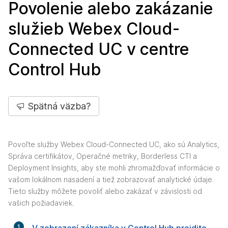
Povolenie alebo zakázanie
služieb Webex Cloud-
Connected UC v centre
Control Hub
Spätná väzba?
Povoľte služby Webex Cloud-Connected UC, ako sú Analytics,
Správa certifikátov, Operačné metriky, Borderless CTI a
Deployment Insights, aby ste mohli zhromažďovať informácie o
vašom lokálnom nasadení a tiež zobrazovať analytické údaje.
Tieto služby môžete povoliť alebo zakázať v závislosti od
vašich požiadaviek.
1