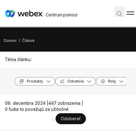
Centrum pomoci
Domov
/
Článok
Téma článku:
Produkty
Odvetvia
Roly
09. decembra 2024 |
447 zobrazenia |
0 ľudia to považujú za užitočné
Odoberať