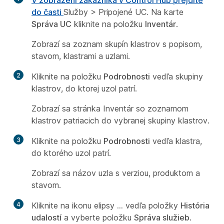
V zobrazení zákazníka v Control Hub prejdite
do časti
Služby > Pripojené UC
.
Na karte
Správa UC
kliknite na položku
Inventár
.
Zobrazí sa zoznam skupín klastrov s popisom,
stavom, klastrami a uzlami.
2
Kliknite na položku
Podrobnosti
vedľa skupiny
klastrov, do ktorej uzol patrí.
Zobrazí sa stránka Inventár so zoznamom
klastrov patriacich do vybranej skupiny klastrov.
3
Kliknite na položku
Podrobnosti
vedľa klastra,
do ktorého uzol patrí.
Zobrazí sa názov uzla s verziou, produktom a
stavom.
4
Kliknite na ikonu elipsy
...
vedľa položky
História
udalostí
a vyberte položku
Správa služieb
.