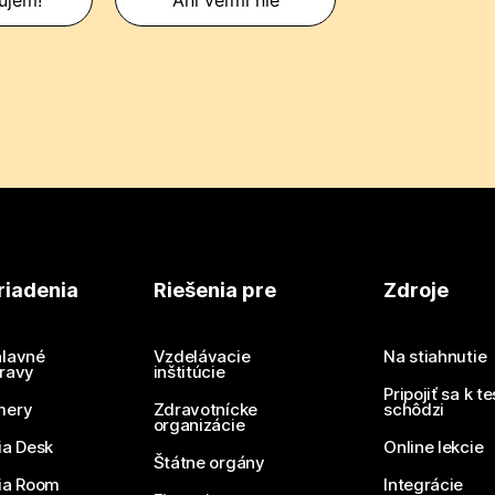
riadenia
Riešenia pre
Zdroje
lavné
Vzdelávacie
Na stiahnutie
ravy
inštitúcie
Pripojiť sa k t
mery
Zdravotnícke
schôdzi
organizácie
ia Desk
Online lekcie
Štátne orgány
ia Room
Integrácie