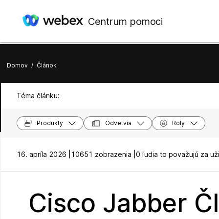
Centrum pomoci
Domov
/
Článok
Téma článku:
Produkty
Odvetvia
Roly
16. apríla 2026 |
10651 zobrazenia |
0 ľudia to považujú za už
Cisco Jabber Čl