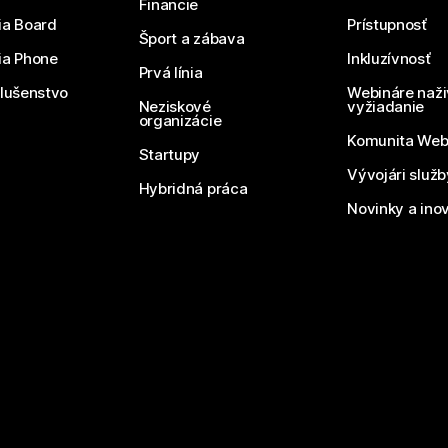
Financie
ia Board
Prístupnosť
Šport a zábava
ia Phone
Inkluzívnosť
Prvá línia
slušenstvo
Webináre naži
Neziskové
vyžiadanie
organizácie
Komunita We
Startupy
Vývojári služ
Hybridná práca
Novinky a ino