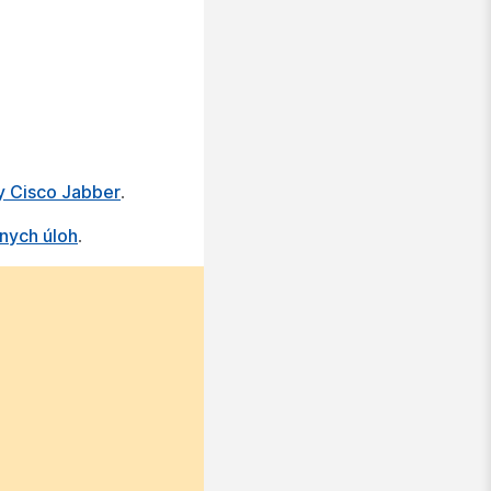
y Cisco Jabber
.
vnych úloh
.