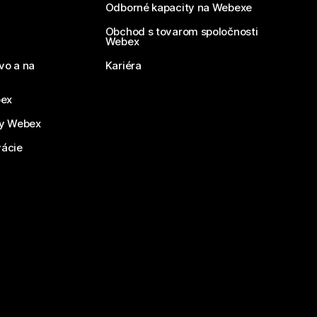
Odborné kapacity na Webexe
Obchod s tovarom spoločnosti
Webex
vo a na
Kariéra
bex
by Webex
vácie