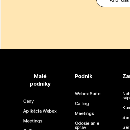
Malé
Podnik
Za
podniky
Webex Suite
Náh
súp
Ceny
Calling
Ka
Aplikácia Webex
Meetings
Sér
Meetings
Odosielanie
správ
Sér