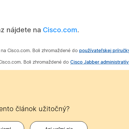
z nájdete na
Cisco.com
.
té na Cisco.com. Boli zhromaždené do
používateľskej príručk
a Cisco.com. Boli zhromaždené do
Cisco Jabber administratí
tento článok užitočný?
ujem!
Ani veľmi nie