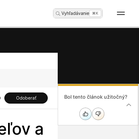
Vyhľadávanie
...
⌘K
Bol tento článok užitočný?
Odoberať
eľov a