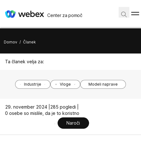
Center za pomoč
Domov
/
Članek
Ta članek velja za:
Industrije
Vloge
Modeli naprave
29. november 2024 |
285 pogledi |
0 osebe so mislile, da je to koristno
Naroči