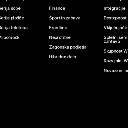
Serija sobe
Finance
Integracije
Serija plošče
Šport in zabava
Dostopnost
Serija telefona
Frontline
Vključujoče
Pripomočki
Neprofitne
Spletni semi
zahtevo
Zagonska podjetja
Skupnost W
Hibridno delo
Razvijalci 
Novice in in