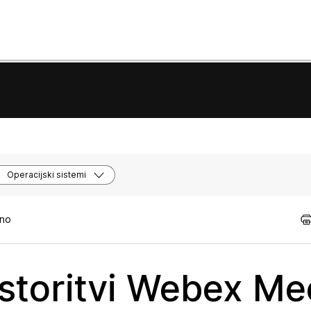
Operacijski sistemi
tno
 storitvi Webex Me