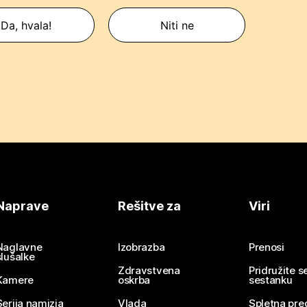
Da, hvala!
Niti ne
Naprave
Rešitve za
Viri
Naglavne
Izobrazba
Prenosi
slušalke
Zdravstvena
Pridružite 
Kamere
oskrba
sestanku
Serija namizja
Vlada
Spletna pre