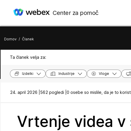
Center za pomoč
Domov
/
Članek
Ta članek velja za:
Izdelki
Industrije
Vloge
24. april 2026 |
562 pogledi |
0 osebe so mislile, da je to koris
Vrtenje videa v