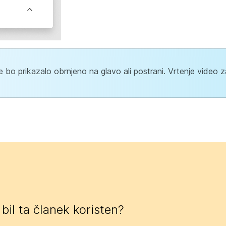
e bo prikazalo obrnjeno na glavo ali postrani. Vrtenje video 
e bil ta članek koristen?