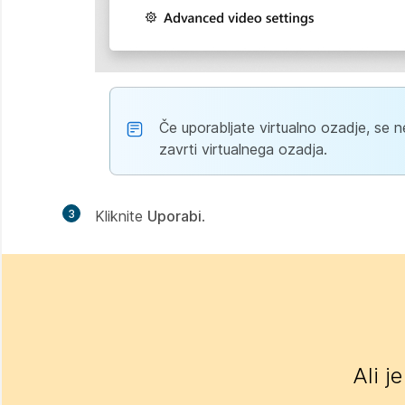
Če uporabljate virtualno ozadje, se n
zavrti virtualnega ozadja.
3
Kliknite
Uporabi
.
Ali j