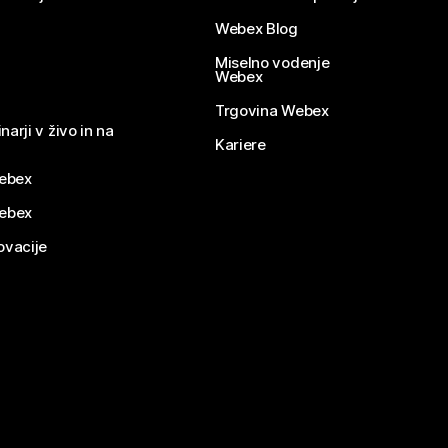
Webex Blog
Miselno vodenje
Webex
Trgovina Webex
narji v živo in na
Kariere
ebex
Webex
ovacije