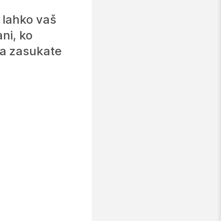
 lahko vaš
ni, ko
ea zasukate