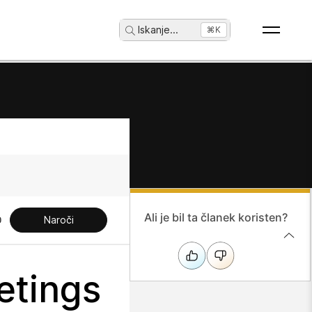
Iskanje
...
⌘K
Ali je bil ta članek koristen?
Naroči
etings