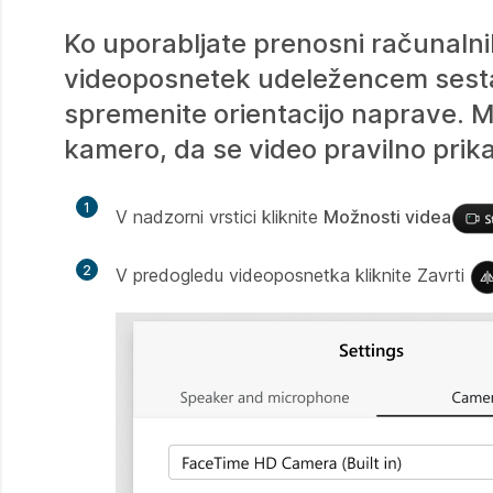
Ko uporabljate prenosni računaln
videoposnetek udeležencem sestan
spremenite orientacijo naprave. 
kamero, da se video pravilno prik
1
V nadzorni vrstici kliknite
Možnosti videa
2
V predogledu videoposnetka kliknite Zavrti