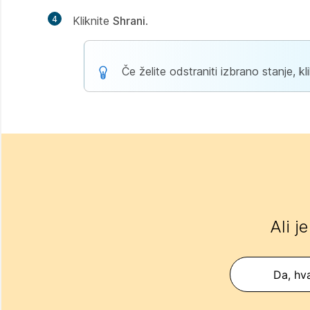
4
Kliknite
Shrani
.
Če želite odstraniti izbrano stanje, kl
Ali j
Da, hva