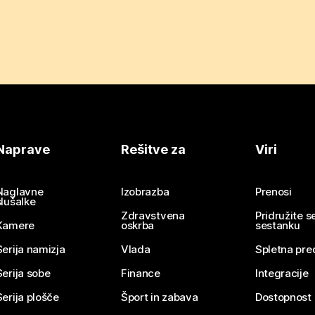
Naprave
Rešitve za
Viri
Naglavne
Izobrazba
Prenosi
slušalke
Zdravstvena
Pridružite 
Kamere
oskrba
sestanku
Serija namizja
Vlada
Spletna pre
Serija sobe
Finance
Integracije
Serija plošče
Šport in zabava
Dostopnost