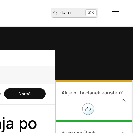
Iskanje
...
⌘K
Ali je bil ta članek koristen?
Naroči
nja po
Povezani članki