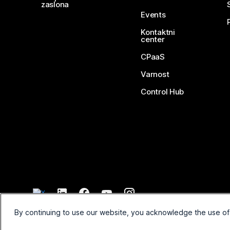
zaslona
Events
Kontaktni
center
CPaaS
Varnost
Control Hub
©
2026
Cisco in/ali povezane družbe. Vse pravice pridržane.
By continuing to use our website, you acknowledge the use of