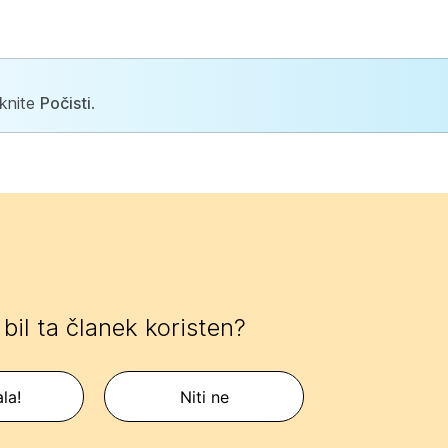
iknite
Počisti
.
e bil ta članek koristen?
la!
Niti ne