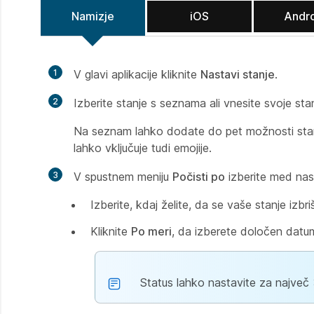
Namizje
iOS
Andr
1
V glavi aplikacije kliknite
Nastavi stanje
.
2
Izberite stanje s seznama ali vnesite svoje st
Na seznam lahko dodate do pet možnosti stanj
lahko vključuje tudi emojije.
3
V spustnem meniju
Počisti po
izberite med nas
Izberite, kdaj želite, da se vaše stanje izb
Kliknite
Po meri
, da izberete določen datum
Status lahko nastavite za največ 