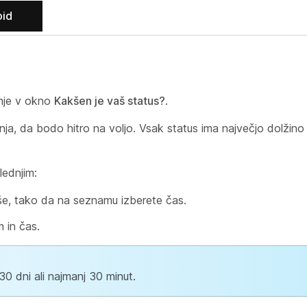
oid
anje v okno
Kakšen je vaš status?
.
a, da bodo hitro na voljo. Vsak status ima največjo dolžino
lednjim:
riše, tako da na seznamu izberete čas.
 in čas.
30 dni ali najmanj 30 minut.