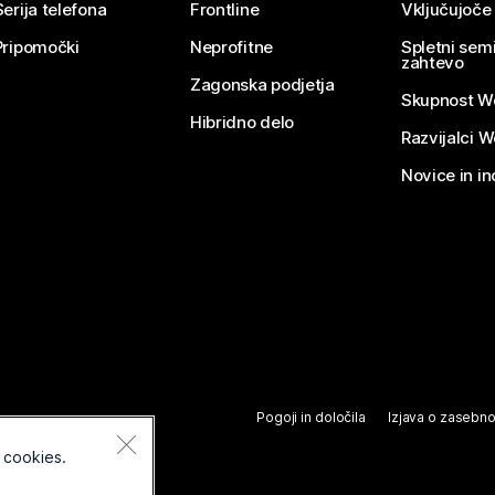
Serija telefona
Frontline
Vključujoče
Pripomočki
Neprofitne
Spletni semi
zahtevo
Zagonska podjetja
Skupnost W
Hibridno delo
Razvijalci 
Novice in in
Pogoji in določila
Izjava o zasebno
 cookies.