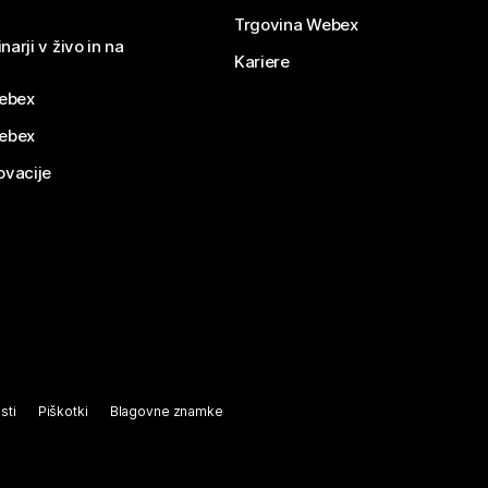
Trgovina Webex
narji v živo in na
Kariere
ebex
Webex
ovacije
sti
Piškotki
Blagovne znamke