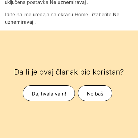
uključena postavka
Ne uznemiravaj
.
Idite na ime uređaja na ekranu Home i izaberite
Ne
uznemiravaj
.
Da li je ovaj članak bio koristan?
Da, hvala vam!
Ne baš