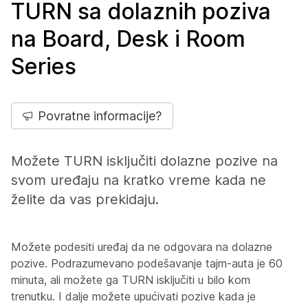
TURN sa dolaznih poziva
na Board, Desk i Room
Series
Povratne informacije?
Možete TURN isključiti dolazne pozive na
svom uređaju na kratko vreme kada ne
želite da vas prekidaju.
Možete podesiti uređaj da ne odgovara na dolazne
pozive. Podrazumevano podešavanje tajm-auta je 60
minuta, ali možete ga TURN isključiti u bilo kom
trenutku. I dalje možete upućivati pozive kada je