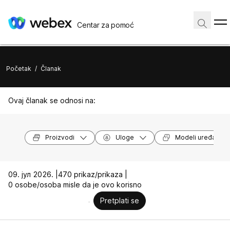
Centar za pomoć
Početak
/
Članak
Ovaj članak se odnosi na:
Proizvodi
Uloge
Modeli uređaja
09. јул 2026. |
470 prikaz/prikaza |
0 osobe/osoba misle da je ovo korisno
Pretplati se