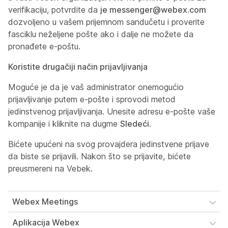
verifikaciju, potvrdite da
je messenger@webex.com
dozvoljeno u vašem prijemnom sandučetu i proverite
fasciklu neželjene pošte ako i dalje ne možete da
pronađete e-poštu.
Koristite drugačiji način prijavljivanja
Moguće je da je vaš administrator onemogućio
prijavljivanje putem e-pošte i sprovodi metod
jedinstvenog prijavljivanja. Unesite adresu e-pošte vaše
kompanije i kliknite na dugme
Sledeći
.
Bićete upućeni na svog provajdera jedinstvene prijave
da biste se prijavili. Nakon što se prijavite, bićete
preusmereni na Vebek.
Webex Meetings
Aplikacija Webex