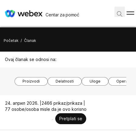
Centar za pomoć
Početak
/
Članak
Ovaj članak se odnosi na:
Proizvodi
Delatnosti
Uloge
Operativni
24. април 2026. |
2466 prikaz/prikaza |
77 osobe/osoba misle da je ovo korisno
Pretplati se