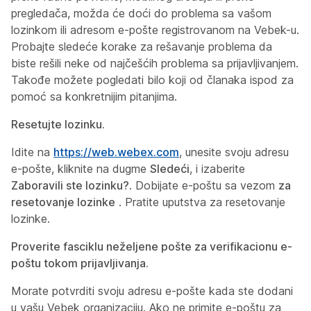
pregledača, možda će doći do problema sa vašom
lozinkom ili adresom e-pošte registrovanom na Vebek-u.
Probajte sledeće korake za rešavanje problema da
biste rešili neke od najčešćih problema sa prijavljivanjem.
Takođe možete pogledati bilo koji od članaka ispod za
pomoć sa konkretnijim pitanjima.
Resetujte lozinku.
Idite na
https://web.webex.com
, unesite svoju adresu
e-pošte, kliknite na dugme
Sledeći
, i izaberite
Zaboravili ste lozinku?
. Dobijate e-poštu sa vezom
za
resetovanje lozinke
. Pratite uputstva za resetovanje
lozinke.
Proverite fasciklu neželjene pošte za verifikacionu e-
poštu tokom prijavljivanja.
Morate potvrditi svoju adresu e-pošte kada ste dodani
u vašu Vebek organizaciju. Ako ne primite e-poštu za