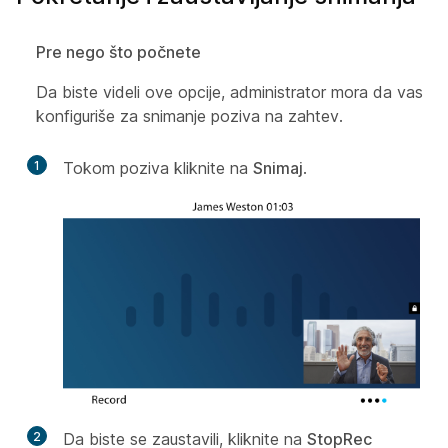
Pre nego što počnete
Da biste videli ove opcije, administrator mora da vas
konfiguriše za snimanje poziva na zahtev.
1
Tokom poziva kliknite na
Snimaj
.
2
Da biste se zaustavili, kliknite na
StopRec