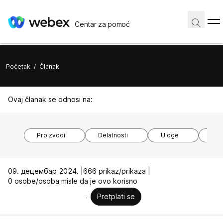
Centar za pomoć
Početak
/
Članak
Ovaj članak se odnosi na:
Proizvodi
Delatnosti
Uloge
O
09. децембар 2024. |
666 prikaz/prikaza |
0 osobe/osoba misle da je ovo korisno
Pretplati se