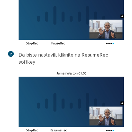
2
Da biste nastavili, kliknite na
ResumeRec
softkey.