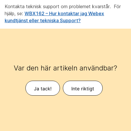
Kontakta teknisk support om problemet kvarstår. För
hjälp, se:
WBX162 – Hur kontaktar jag Webex
kundtjänst eller tekniska Support?
Var den här artikeln användbar?
Ja tack!
Inte riktigt