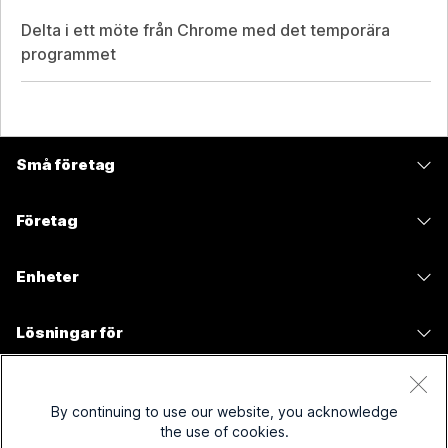
Delta i ett möte från Chrome med det temporära
programmet
Små företag
Prissättning
Företag
Webex-appen
Webex Suite
Enheter
Möten
Calling
Headset
Calling
Lösningar för
Möten
Kameror
Meddelanden
Utbildning
Meddelanden
Resurser
Skrivbordsserie
Skärmdelning
Hälso- och sjukvård
By continuing to use our website, you acknowledge
Slido
Hämtningar
the use of cookies.
Room-serien
Företag