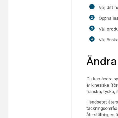
1
Välj ditt 
2
Öppna
In
3
Välj
produ
4
Välj önska
Ändra
Du kan ändra sp
är kinesiska (för
franska, tyska, 
Headsetet återst
täckningsområdet
återställningen är