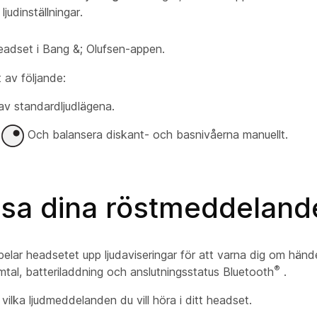
ljudinställningar.
headset i Bang &; Olufsen-appen.
 av följande:
 av standardljudlägena.
a
Och balansera diskant- och basnivåerna manuellt.
sa dina röstmeddeland
elar headsetet upp ljudaviseringar för att varna dig om händ
®
al, batteriladdning och anslutningsstatus Bluetooth
.
ilka ljudmeddelanden du vill höra i ditt headset.