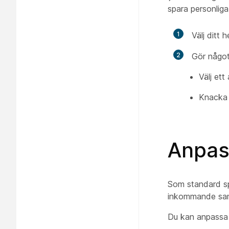
spara personliga 
1
Välj ditt 
2
Gör något
Välj ett
Knack
Anpas
Som standard sp
inkommande samt
Du kan anpassa v