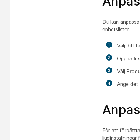
Anpas
Du kan anpassa d
enhetslistor.
1
Välj ditt
2
Öppna
In
3
Välj
Produ
4
Ange det
Anpass
För att förbättra
ljudinställningar