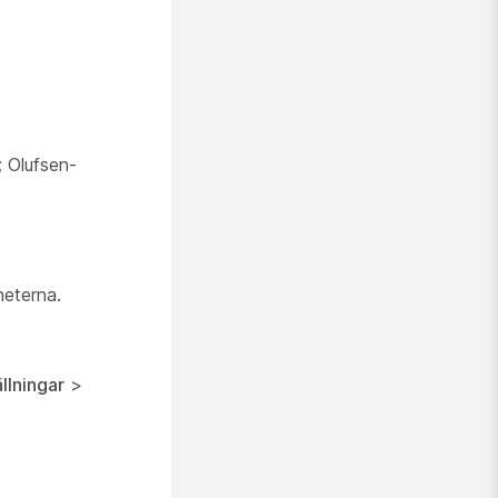
 Olufsen-
heterna.
ällningar
>