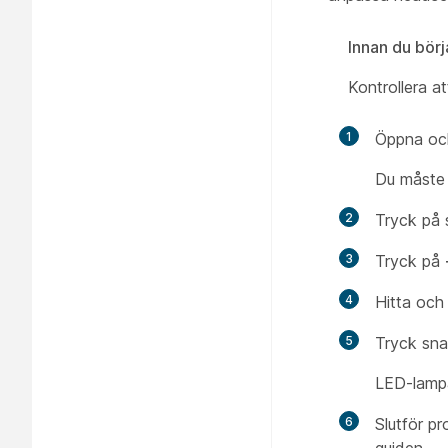
Innan du börj
Kontrollera a
1
Öppna och
Du måste 
2
Tryck på
3
Tryck på
4
Hitta och
5
Tryck sna
LED-lampa
6
Slutför p