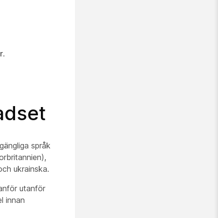
r
.
adset
gängliga språk
orbritannien),
och ukrainska.
tanför utanför
l innan