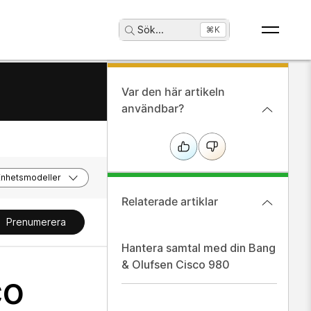
Sök
...
⌘K
Var den här artikeln
användbar?
Enhetsmodeller
Relaterade artiklar
Prenumerera
Hantera samtal med din Bang
& Olufsen Cisco 980
co