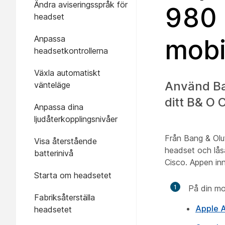
Ändra aviseringsspråk för
980 
headset
Anpassa
mobi
headsetkontrollerna
Växla automatiskt
Använd Ban
vänteläge
ditt B& O 
Anpassa dina
ljudåterkopplingsnivåer
Från Bang & Olu
Visa återstående
headset och lås
batterinivå
Cisco. Appen inn
Starta om headsetet
1
På din mo
Fabriksåterställa
Apple 
headsetet