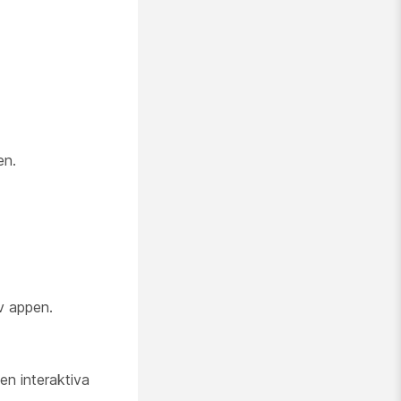
en.
v appen.
en interaktiva