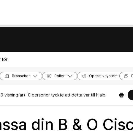
 för:
Branscher
Roller
Operativsystem
9 visning(ar) |
0 personer tyckte att detta var till hjälp
ssa din B & O Cis