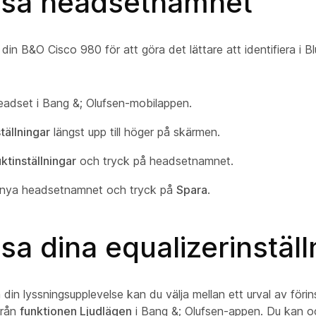
sa headsetnamnet
in B&O Cisco 980 för att göra det lättare att identifiera i B
 headset i Bang &; Olufsen-mobilappen.
ställningar
längst upp till höger på skärmen.
ktinställningar
och tryck på headsetnamnet.
 nya headsetnamnet och tryck på
Spara
.
a dina equalizerinställ
 din lyssningsupplevelse kan du välja mellan ett urval av förin
 från
funktionen Ljudlägen
i Bang &; Olufsen-appen. Du kan 