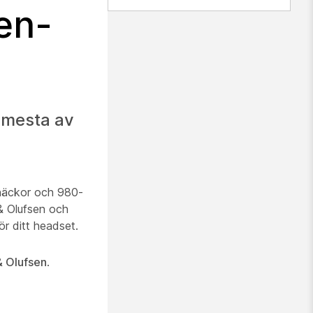
en-
 mesta av
snäckor och 980-
& Olufsen och
ör ditt headset.
& Olufsen
.