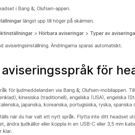
headset i Bang &; Olufsen-appen.
ställningar
längst upp till höger på skärmen.
ktinställningar
>
Hörbara aviseringar
>
Typer av aviseringa
d aviseringsinställning. Ändringarna sparas automatiskt.
 aviseringsspråk för he
råk för ljudmeddelanden via Bang &; Olufsen-mobilappen. Till
enklad), kinesiska (traditionell), engelska (USA), engelska (St
italienska, japanska, koreanska, portugisiska, ryska, spanska 
älls när du har valt ett nytt språk. Flytta inte ditt headset u
, ändra ljudkällor eller koppla in en USB-C eller 3,5 mm kabe
 klar.