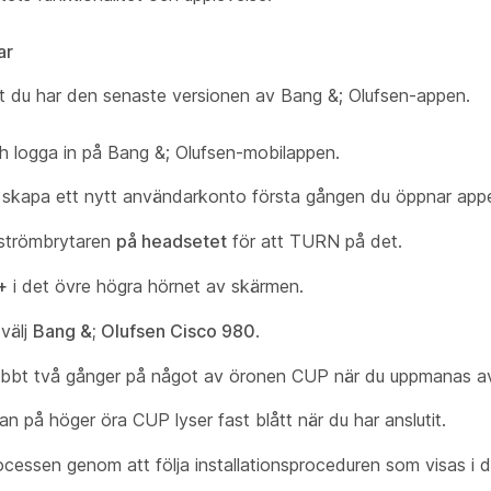
ar
tt du har den senaste versionen av Bang &; Olufsen-appen.
 logga in på Bang &; Olufsen-mobilappen.
skapa ett nytt användarkonto första gången du öppnar app
 strömbrytaren
på headsetet
för att TURN på det.
+
i det övre högra hörnet av skärmen.
 välj
Bang &; Olufsen Cisco 980
.
bbt två gånger på något av öronen CUP när du uppmanas a
n på höger öra CUP lyser fast blått när du har anslutit.
rocessen genom att följa installationsproceduren som visas i d