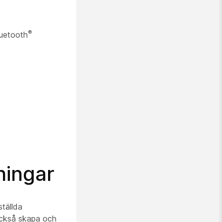
®
luetooth
ningar
ställda
också skapa och