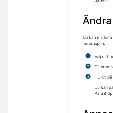
guiden.
Ändra 
Du kan markera 
mobilappen.
1
Välj ditt 
2
På produk
3
TURN på v
Du kan pa
Para ihop