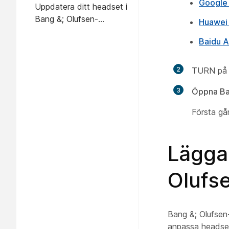
Google 
Uppdatera ditt headset i
Bang &; Olufsen-
Huawei
mobilappen
Baidu A
2
TURN på h
3
Öppna Ba
Första gå
Lägga 
Olufs
Bang &; Olufsen-
anpassa headset