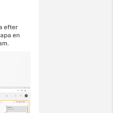
 efter
kapa en
eam.