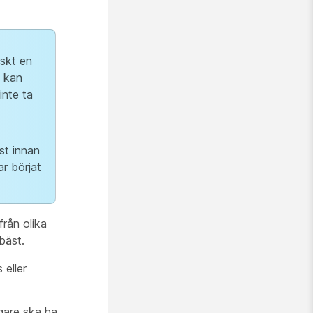
iskt en
u kan
inte ta
st innan
ar börjat
rån olika
bäst.
 eller
agare ska ha