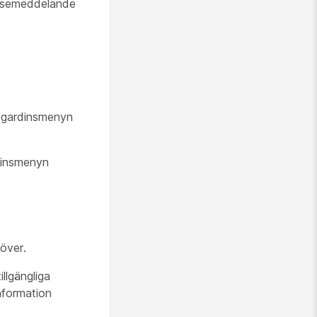
elsemeddelande
ullgardinsmenyn
rdinsmenyn
över.
illgängliga
information