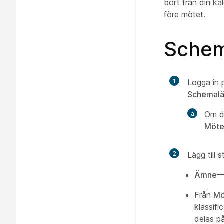
bort från din k
före mötet.
Schem
1
Logga in
Schemal
Om d
Möte
2
Lägg till
Ämne
—
Från
Mö
klassifi
delas p