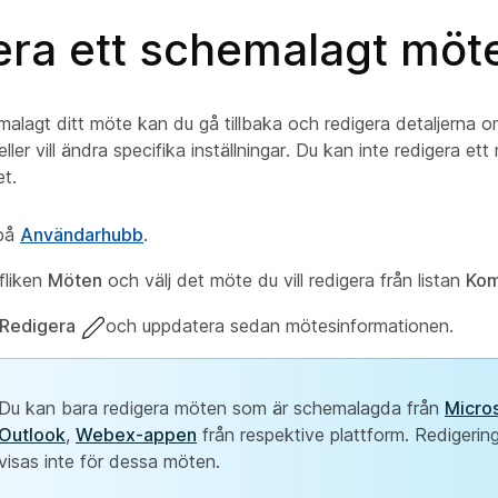
era ett schemalagt möt
alagt ditt möte kan du gå tillbaka och redigera detaljerna o
ller vill ändra specifika inställningar. Du kan inte redigera ett
et.
 på
Användarhubb
.
fliken
Möten
och välj det möte du vill redigera från listan
Ko
Redigera
och uppdatera sedan mötesinformationen.
Du kan bara redigera möten som är schemalagda från
Micro
Outlook
,
Webex-appen
från respektive plattform. Redigerin
visas inte för dessa möten.