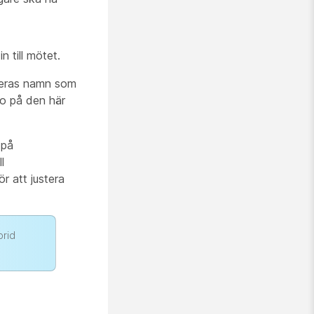
n till mötet.
 deras namn som
to på den här
 på
l
r att justera
brid