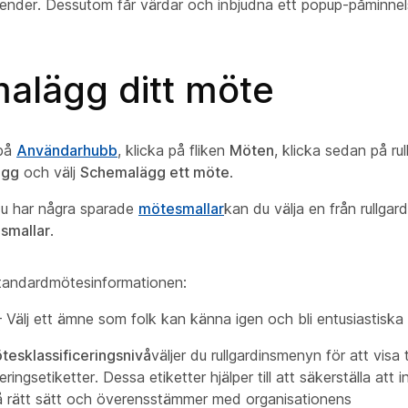
alender. Dessutom får värdar och inbjudna ett popup-påminn
alägg ditt möte
 på
Användarhubb
, klicka på fliken
Möten
, klicka sedan på r
ägg
och välj
Schemalägg ett möte
.
u har några sparade
mötesmallar
kan du välja en från rullga
smallar
.
 standardmötesinformationen:
 Välj ett ämne som folk kan känna igen och bli entusiastiska 
tesklassificeringsnivå
väljer du rullgardinsmenyn för att visa t
ceringsetiketter. Dessa etiketter hjälper till att säkerställa att 
å rätt sätt och överensstämmer med organisationens