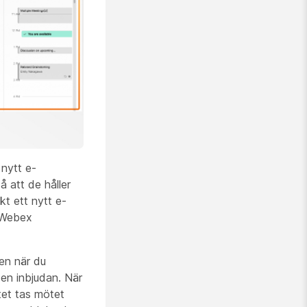
 nytt e-
å att de håller
t ett nytt e-
r Webex
en när du
 en inbjudan. När
tet tas mötet