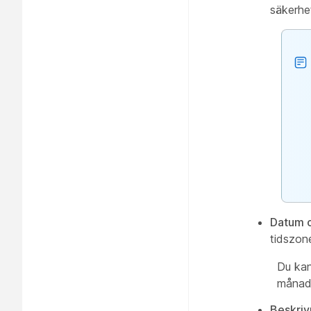
säkerhe
Datum o
tidszon
Du kan
månad
Beskriv