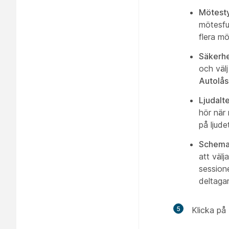
Mötest
mötesfun
flera m
Säkerhe
och välj
Autolås
Ljudalt
hör när 
på ljude
Schemal
att välj
sessione
deltaga
5
Klicka på