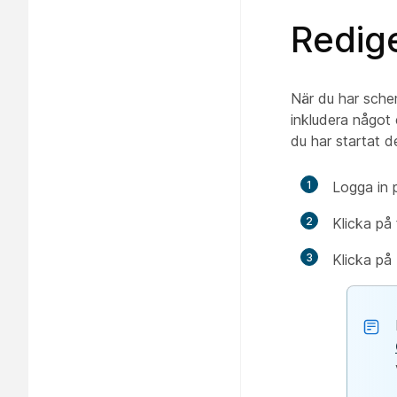
Redig
När du har schem
inkludera något e
du har startat d
1
Logga in
2
Klicka på 
3
Klicka på