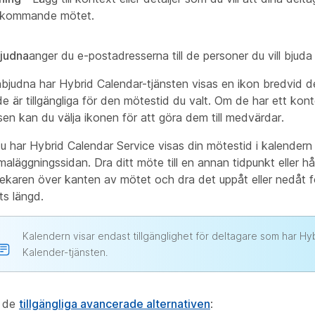
 kommande mötet.
bjudna
anger du e-postadresserna till de personer du vill bjuda i
bjudna har Hybrid Calendar-tjänsten visas en ikon bredvid
de är tillgängliga för den mötestid du valt. Om de har ett kon
en kan du välja ikonen för att göra dem till medvärdar.
 har Hybrid Calendar Service visas din mötestid i kalendern
aläggningssidan. Dra ditt möte till en annan tidpunkt eller hål
karen över kanten av mötet och dra det uppåt eller nedåt fö
s längd.
Kalendern visar endast tillgänglighet för deltagare som har Hy
Kalender-tjänsten.
d de
tillgängliga avancerade alternativen
: