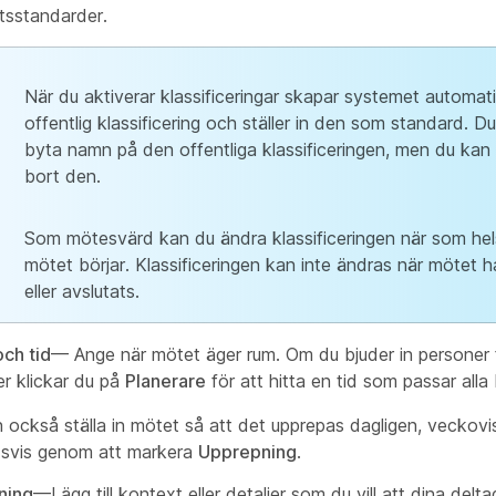
tsstandarder.
När du aktiverar klassificeringar skapar systemet automat
offentlig klassificering och ställer in den som standard. D
byta namn på den offentliga klassificeringen, men du kan 
bort den.
Som mötesvärd kan du ändra klassificeringen när som hel
mötet börjar. Klassificeringen kan inte ändras när mötet h
eller avslutats.
ch tid
— Ange när mötet äger rum. Om du bjuder in personer f
er klickar du på
Planerare
för att hitta en tid som passar alla 
 också ställa in mötet så att det upprepas dagligen, veckovis
svis genom att markera
Upprepning
.
ning
—Lägg till kontext eller detaljer som du vill att dina delt