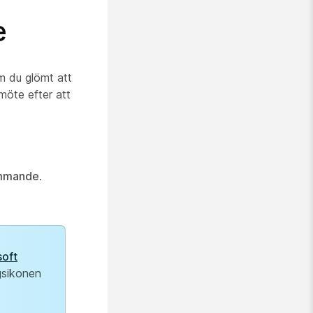
e
m du glömt att
 möte efter att
mmande
.
soft
gsikonen