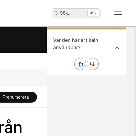
Sök
...
⌘K
Var den här artikeln
användbar?
Prenumerera
rån