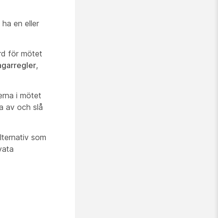
 ha en eller
ord för mötet
agarregler
,
nerna i mötet
ga av och slå
lternativ som
vata