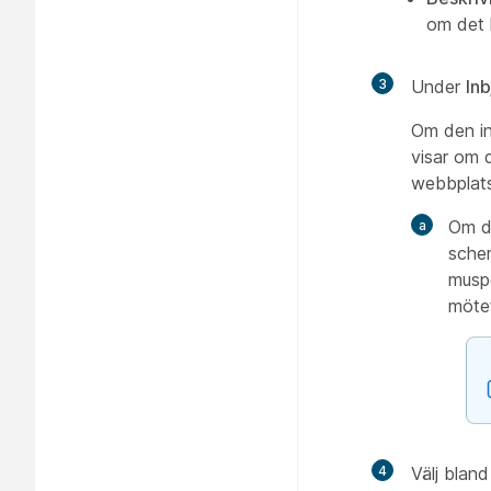
om det
3
Under
In
Om den in
visar om 
webbplats
Om du
schem
muspe
mötet
4
Välj blan