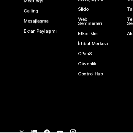
Meetings
Slido
Ta
Calling
Web
Te
Mesajlaşma
Seminerleri
Ser
Ekran Paylaşımı
Etkinlikler
Ak
İrtibat Merkezi
CPaaS
Güvenlik
Control Hub