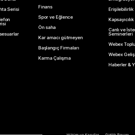
Finans
hta Serisi
Erişilebilirlik
Spor ve Eğlence
lefon
Kapsayıcılık
isi
Ön saha
Canlı ve İst
sesuarlar
Seminerleri
Kar amacı gütmeyen
Webex Topl
Başlangıç Firmaları
Webex Gelişti
Karma Çalışma
Haberler & Ye
Hüküm ve Koşullar
Gizlilik Beyanı