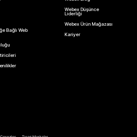
Webex Düşünce
Liderliği
Webex Ürün Mağazası
eğe Bağlı Web
Kariyer
uluğu
ricileri
nilikler
Çerezler
Ticari Markalar