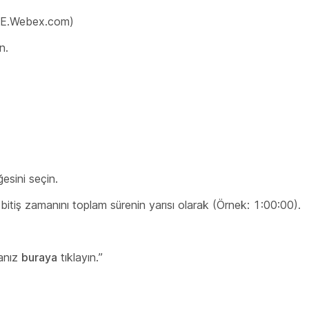
AME.Webex.com)
n.
ğesini
seçin.
itiş zamanını toplam sürenin yarısı olarak (Örnek: 1:00:00).
sanız
buraya
tıklayın.”