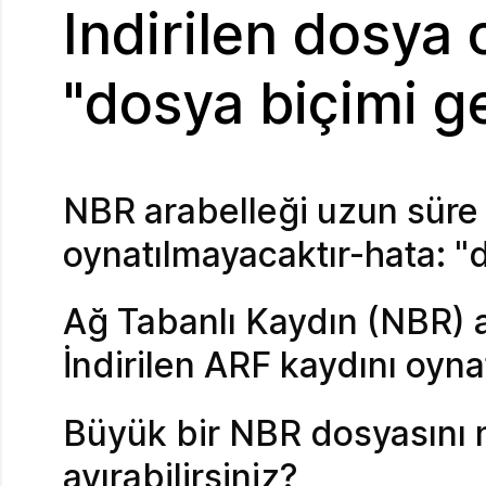
Indirilen dosya
"dosya biçimi ge
NBR arabelleği uzun süre a
oynatılmayacaktır-hata: "d
Ağ Tabanlı Kaydın (NBR) a
İndirilen ARF kaydını oyn
Büyük bir NBR dosyasını n
ayırabilirsiniz?