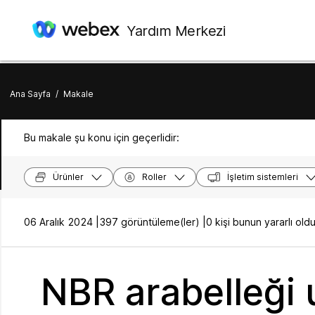
Yardım Merkezi
Ana Sayfa
/
Makale
Bu makale şu konu için geçerlidir:
Ürünler
Roller
İşletim sistemleri
06 Aralık 2024 |
397 görüntüleme(ler) |
0 kişi bunun yararlı o
NBR arabelleği 