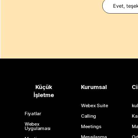
Evet, teşek
Küçük
Kurumsal
Ci
İşletme
Webex Suite
kul
Fiyatlar
Calling
Ka
Webex
Meetings
Ma
Uygulaması
Mesajlaşma
Od