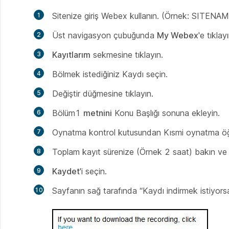
Sitenize giriş Webex kullanın. (Örnek: SITEN
Üst navigasyon çubuğunda
My Webex
'e tıklayı
Kayıtlarım
sekmesine tıklayın.
Bölmek istediğiniz Kaydı seçin.
Değiştir düğmesine tıklayın.
Bölüm1
metnini
Konu Başlığı sonuna ekleyin.
Oynatma kontrol
kutusundan
Kısmi oynatma ö
Toplam kayıt sürenize (Örnek 2 saat) bakın ve b
Kaydet
'i seçin.
Sayfanın sağ tarafında “Kaydı indirmek istiyor