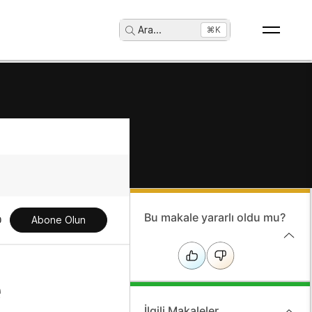
Ara
...
⌘K
Bu makale yararlı oldu mu?
Abone Olun
e
İlgili Makaleler