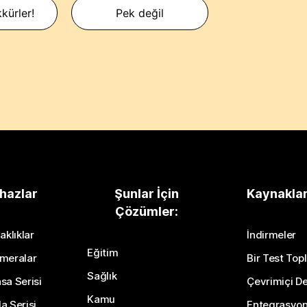
kürler!
Pek değil
hazlar
Şunlar İçin
Kaynakla
Çözümler:
aklıklar
İndirmeler
Eğitim
meralar
Bir Test Topl
Sağlık
sa Serisi
Çevrimiçi De
Kamu
a Serisi
Entegrasyo