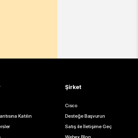
r
Şirket
Cisco
antısına Katılın
Desteğe Başvurun
rsler
Satış ile İletişime Geç
n
Webex Blog