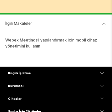
İlgili Makaleler
Webex Meetings’i yapılandırmak için mobil cihaz
yönetimini kullanın
Küçük İşletme
Fiyatlar
Kurumsal
Webex Uygulaması
Webex Suite
Cihazlar
Meetings
Calling
kulaklıklar
Calling
Şunlar İçin Çözümler: