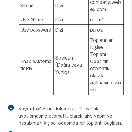
company
.web
Siteurl
Dizi
ex.com
UserName
Dizi
room100
Userpassword
Dizi
parola
Toplantılar
Kişisel
Toplantı
Boolean
EnableAutoma
Odasının
(Doğru veya
ticPR
otomatik
Yanlış)
olarak
açılmasına izin
ver.
4
Kaydet
öğesine dokunarak Toplantılar
uygulamasına otomatik olarak giriş yapın ve
hesabınızın kişisel odasında bir toplantı başlatın.