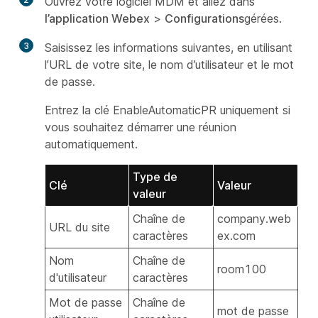
Ouvrez votre logiciel MDM et allez dans
l’application Webex
>
Configurations
gérées.
3
Saisissez les informations suivantes, en utilisant
l’URL de votre site, le nom d’utilisateur et le mot
de passe.
Entrez la clé EnableAutomaticPR uniquement si
vous souhaitez démarrer une réunion
automatiquement.
Type de
Clé
Valeur
valeur
Chaîne de
company
.web
URL du site
caractères
ex.com
Nom
Chaîne de
room100
d'utilisateur
caractères
Mot de passe
Chaîne de
mot de passe