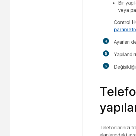
Bir yapı
veya pa
Control Hu
parametre
4
Ayarları de
5
Yapılandır
6
Değişikliğ
Telef
yapıl
Telefonlarınızı f
alanlarındaki ay