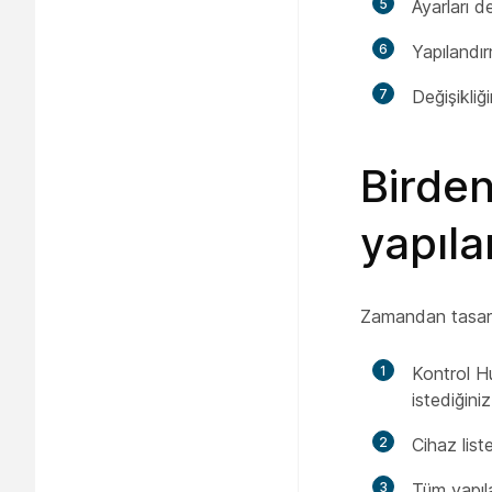
5
Ayarları de
6
Yapılandır
7
Değişikliğ
Birden
yapıl
Zamandan tasarruf
1
Kontrol H
istediğiniz
2
Cihaz list
3
Tüm yapıl