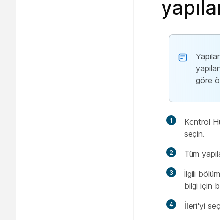
yapıl
Yapılan
yapıla
göre ön
1
Kontrol H
seçin.
2
Tüm yapıl
3
İlgili böl
bilgi için
4
İleri
'yi seç