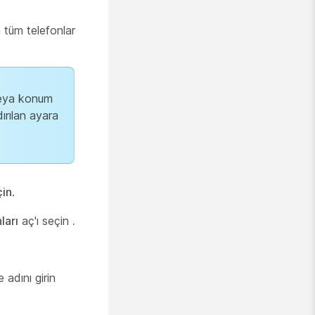
 tüm telefonlar
 veya konum
ırılan ayara
çin
.
ları
aç'ı seçin
.
adını girin