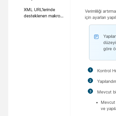
XML URL'lerinde
Verimliliği artı
desteklenen makro
için ayarları yapı
değişkenleri
Yapıla
düzeyi
göre ön
1
Kontrol H
2
Yapılandı
3
Mevcut bir
Mevcut b
ve yapıl