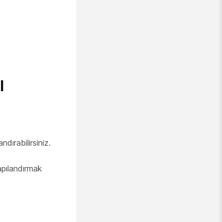
ı
dırabilirsiniz.
apılandırmak