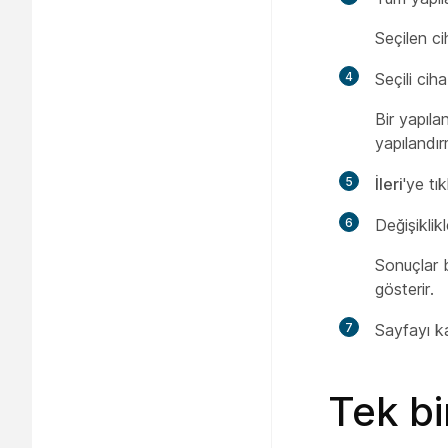
Seçilen ci
4
Seçili cih
Bir yapıla
yapılandır
5
İleri
'ye tık
6
Değişiklik
Sonuçlar 
gösterir.
7
Sayfayı k
Tek bi