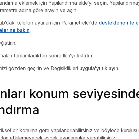
landırma eklemek için Yapılandırma ekle'yi
seçin
. Yapılandırma
rametre adına göre arayın ve açın.
b'daki telefon ayarları için Parametreler'de
desteklenen tele
lerine bakın
.
ğiştirin.
maları tamamladıktan sonra İleri'yi
tıklatın
.
inizi gözden geçirin ve Değişiklikleri
uygula'yı tıklayın
.
onları konum seviyesind
andırma
iziksel bir konuma göre yapılandırabilirsiniz ve böylece kuruluş
arları etkilemeyecek esnek ayarlamalar yapabilirsiniz.