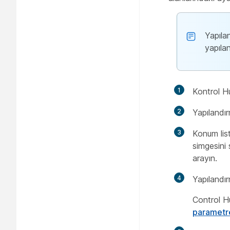
Yapılan
yapıla
1
Kontrol H
2
Yapılandır
3
Konum lis
simgesini 
arayın.
4
Yapılandı
Control Hu
parametre