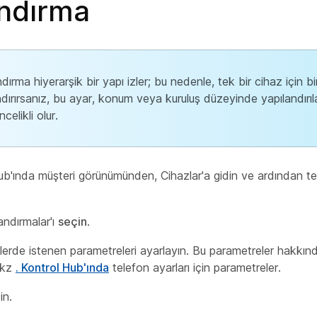
andırma
dırma hiyerarşik bir yapı izler; bu nedenle, tek bir cihaz için bi
ndırırsanız, bu ayar, konum veya kuruluş düzeyinde yapılandırı
celikli olur.
ub'ında
müşteri görünümünden, Cihazlar'a
gidin ve ardından t
andırmalar'ı
seçin
.
ümlerde istenen parametreleri ayarlayın. Bu parametreler hakkı
 bkz
. Kontrol Hub'ında
telefon ayarları için parametreler.
in.