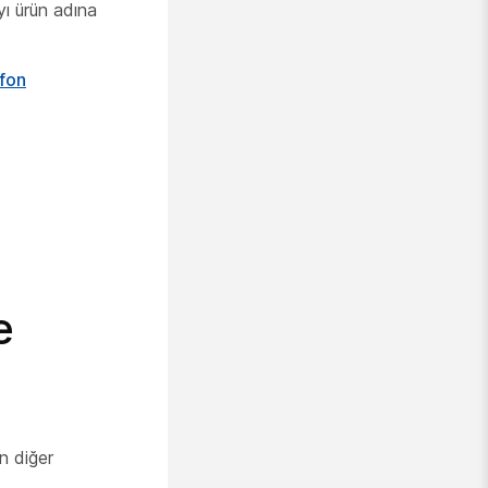
yı ürün adına
fon
e
un diğer