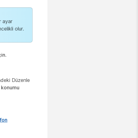
r ayar
elikli olur.
çin
.
ndeki Düzenle
 konumu
fon