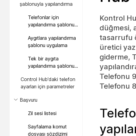
şablonuyla yapılandırma
Kontrol Hu
Telefonlar için
yapılandırma şablonu
düğmesi, a
oluşturma
tasarrufu ö
Aygıtlara yapılandırma
şablonu uygulama
üretici ya
giderme, T
Tek bir aygıta
yapılandır
yapılandırma şablonu
uygulama
Telefonu 9
Control Hub'daki telefon
Telefonu 8
ayarları için parametreler
Başvuru
Telefo
Zil sesi listesi
yapıl
Sayfalama komut
dosyası sözdizimi