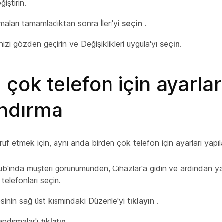
ğiştirin.
maları tamamladıktan sonra İleri'yi
seçin
.
inizi gözden geçirin ve Değişiklikleri uygula'yı
seçin
.
 çok telefon için ayarlar
andırma
 etmek için, aynı anda birden çok telefon için ayarları yapılan
ub'ında
müşteri görünümünden, Cihazlar'a
gidin ve ardından y
 telefonları seçin.
esinin sağ üst kısmındaki Düzenle'yi
tıklayın
.
andırmalar'ı
tıklatın
.