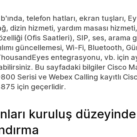
b'ında, telefon hatları, ekran tuşları, E
ğ, dizin hizmeti, yardım masası hizmeti
zelliği (Ofis Saatleri), SIP, ses, arama 
zılımı güncellemesi, Wi-Fi, Bluetooth, Gü
housandEyes entegrasyonu, vb. için ay
abilirsiniz. Bu sayfadaki bilgiler Cisco 
800 Serisi ve Webex Calling kayıtlı Cis
875 için geçerlidir.
nları kuruluş düzeyinde
andırma