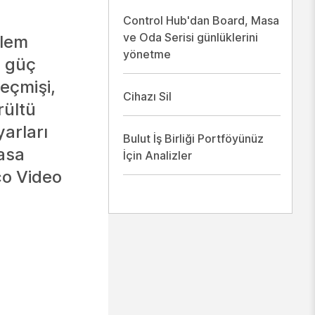
Control Hub'dan Board, Masa
ve Oda Serisi günlüklerini
ylem
yönetme
, güç
geçmişi,
Cihazı Sil
rültü
arları
Bulut İş Birliği Portföyünüz
Masa
İçin Analizler
co Video