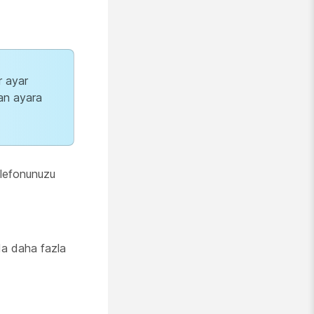
r ayar
lan ayara
elefonunuzu
nda daha fazla