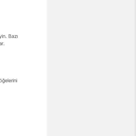
yin. Bazı
ar.
ğelerini