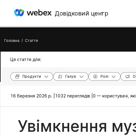
Довідковий центр
Головна
/
Стаття
Ця стаття для:
Продукти
Галузі
Ролі
О
16 березня 2026 р. |
1032 переглядів |
0 — користувачі, я
Увімкнення му