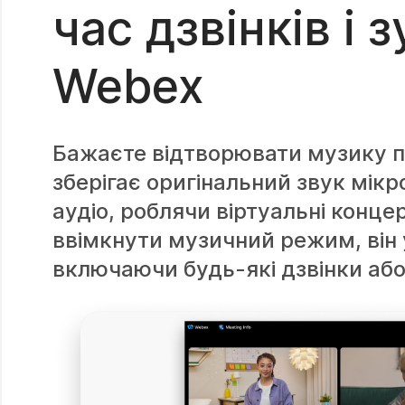
час дзвінків і 
Webex
Бажаєте відтворювати музику пі
зберігає оригінальний звук мік
аудіо, роблячи віртуальні конц
ввімкнути музичний режим, він у
включаючи будь-які дзвінки або 