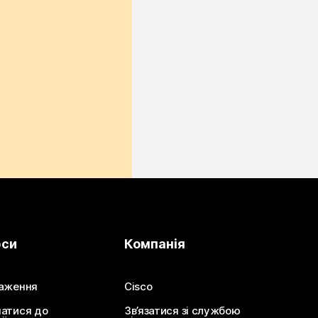
рси
Компанія
аження
Cisco
атися до
Зв’язатися зі службою