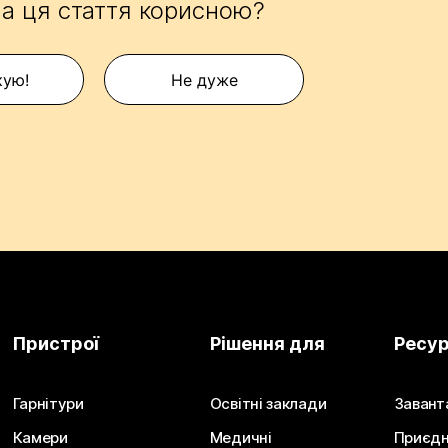
а ця стаття корисною?
кую!
Не дуже
Пристрої
Рішення для
Ресу
Гарнітури
Освітні заклади
Завант
Камери
Медичні
Приєдн