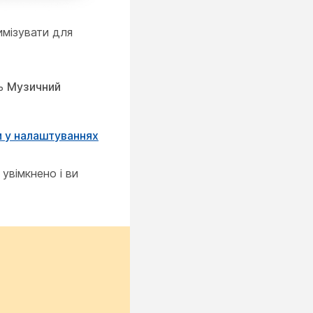
имізувати для
ть
Музичний
м у налаштуваннях
увімкнено і ви