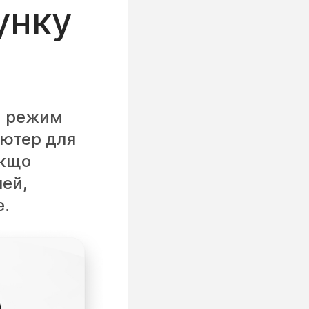
сунку
ий режим
'ютер для
Якщо
чей,
е.