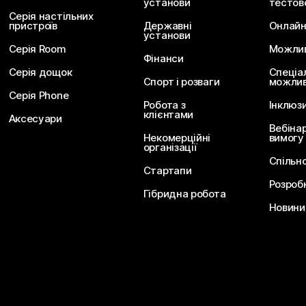
установи
тестов
Серія настільних
пристроїв
Державні
Онлайн
установи
Серія Room
Можливо
Фінанси
Серія дощок
Спеціа
Спорт і розваги
можлив
Серія Phone
Робота з
Інклюз
клієнтами
Аксесуари
Вебіна
Некомерційні
вимогу
організації
Спільн
Стартапи
Розроб
Гібридна робота
Новини 