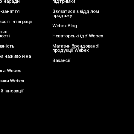
ої наради
підтримки
-заняття
Зв’язатися з відділом
продажу
сті інтеграції
Webex Blog
льні
ості
Новаторські ідеї Webex
ивність
Магазин брендованої
продукції Webex
ри наживо й на
Вакансії
ота Webex
ники Webex
й інновації