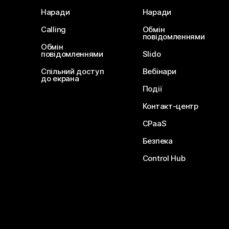
Наради
Наради
Calling
Обмін
повідомленнями
Обмін
повідомленнями
Slido
Спільний доступ
Вебінари
до екрана
Події
Контакт-центр
CPaaS
Безпека
Control Hub