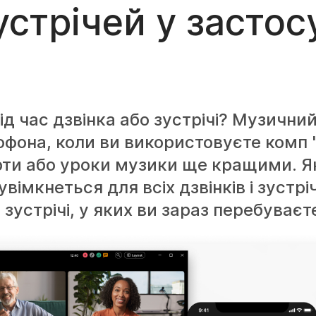
зустрічей у засто
д час дзвінка або зустрічі? Музичн
рофона, коли ви використовуєте комп 
ерти або уроки музики ще кращими. 
вімкнеться для всіх дзвінків і зустрі
зустрічі, у яких ви зараз перебуваєт