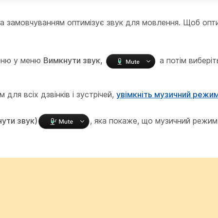
 за замовчуванням оптимізує звук для мовлення. Щоб опт
меню у меню
Вимкнути звук,
а потім вибері
для всіх дзвінків і зустрічей,
увімкніть музичний режи
ути звук)
, яка покаже, що музичний режим 