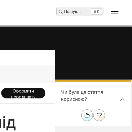
Пошук
...
⌘K
Оформити
Чи була ця стаття
передплату
корисною?
ід