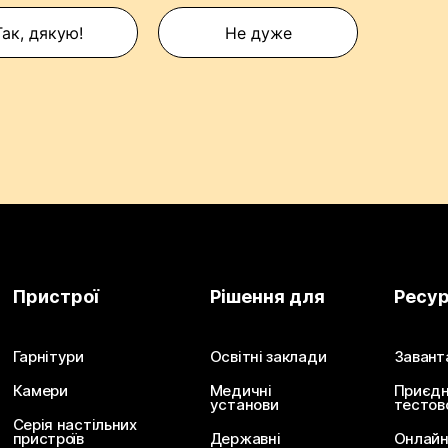
Так, дякую!
Не дуже
Пристрої
Рішення для
Ресу
Гарнітури
Освітні заклади
Завант
Камери
Медичні
Приєдн
установи
тестов
Серія настільних
пристроїв
Державні
Онлайн