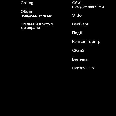
Calling
Обмін
повідомленнями
Обмін
повідомленнями
Slido
Спільний доступ
Вебінари
до екрана
Події
Контакт-центр
CPaaS
Безпека
Control Hub