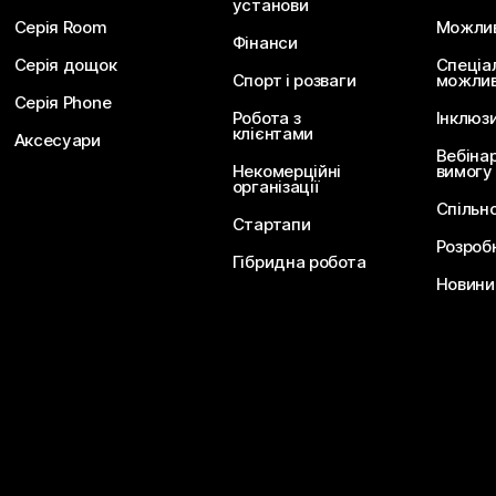
установи
Серія Room
Можливо
Фінанси
Серія дощок
Спеціа
Спорт і розваги
можлив
Серія Phone
Робота з
Інклюз
клієнтами
Аксесуари
Вебіна
Некомерційні
вимогу
організації
Спільн
Стартапи
Розроб
Гібридна робота
Новини 