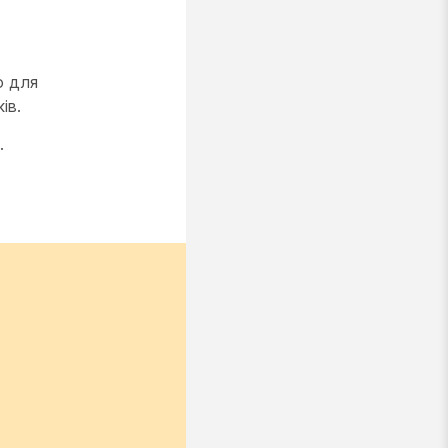
о для
ів.
.