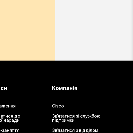
рси
Компанія
аження
Cisco
атися до
Зв’язатися зі службою
ої наради
підтримки
-заняття
Зв’язатися з відділом