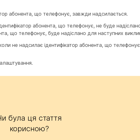
атор абонента, що телефонує, завжди надсилається.
ідентифікатор абонента, що телефонує, не буде надіслан
нта, що телефонує, буде надіслано для наступних виклик
іколи не надсилає ідентифікатор абонента, що телефонує
алаштування.
Чи була ця стаття
корисною?