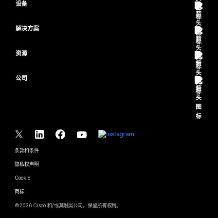
设备
Meetings
Calling
头戴式耳机
Calling
解决方案
Meetings
摄像头
教育
消息传递
消息传递
资源
Desk 系列
医疗保健
屏幕共享
下载
Slido
Room 系列
公司
政府
加入测试会议
Webinars
Cisco
Board 系列
财务
在线课程
Events
联系技术支持
Phone 系列
体育与娱乐
集成
Contact Center
联系销售
配件
一线员工
辅助功能
CPaaS
条款和条件
Webex Blog
非营利组织
隐私权声明
包容性
安全性
Webex 思想领导力
Cookie
新兴公司
直播和点播网络研讨会
Control Hub
Webex 商店
商标
混合式工作
Webex 社区
©
2026
Cisco 和/或其附属公司。保留所有权利。
职业