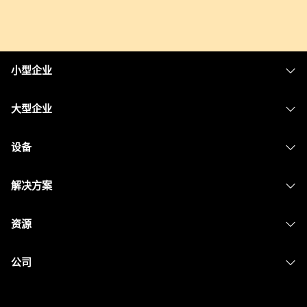
小型企业
定价
大型企业
Webex 应用程序
Webex Suite
设备
Meetings
Calling
头戴式耳机
Calling
解决方案
Meetings
摄像头
消息传递
教育
消息传递
资源
Desk 系列
屏幕共享
医疗保健
Slido
下载
Room 系列
公司
政府
Webinars
加入测试会议
Board 系列
Cisco
财务
Events
在线课程
Phone 系列