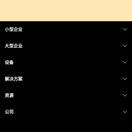
小型企业
定价
大型企业
Webex 应用程序
Webex Suite
设备
Meetings
Calling
头戴式耳机
Calling
解决方案
Meetings
摄像头
消息传递
教育
消息传递
资源
Desk 系列
屏幕共享
医疗保健
Slido
下载
Room 系列
公司
政府
Webinars
加入测试会议
Board 系列
Cisco
财务
Events
在线课程
Phone 系列