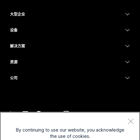
定价
大型企业
Webex 应用程序
Webex Suite
设备
Meetings
Calling
头戴式耳机
Calling
解决方案
Meetings
摄像头
教育
消息传递
消息传递
资源
Desk 系列
医疗保健
屏幕共享
下载
Slido
Room 系列
公司
政府
加入测试会议
Webinars
Cisco
Board 系列
财务
在线课程
Events
联系技术支持
Phone 系列
体育与娱乐
集成
Contact Center
联系销售
配件
一线员工
辅助功能
CPaaS
条款和条件
Webex Blog
By continuing to use our website, you acknowledge
非营利组织
隐私权声明
包容性
安全性
the use of cookies.
Webex 思想领导力