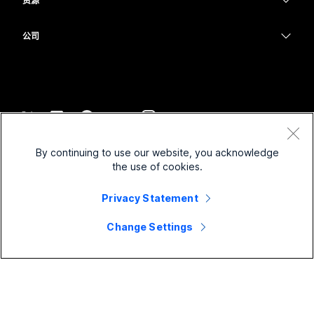
资源
Desk 系列
医疗保健
屏幕共享
下载
Slido
Room 系列
公司
政府
加入测试会议
Webinars
Cisco
Board 系列
财务
在线课程
Events
联系技术支持
Phone 系列
体育与娱乐
集成
Contact Center
联系销售
配件
一线员工
辅助功能
CPaaS
条款和条件
Webex Blog
By continuing to use our website, you acknowledge
非营利组织
隐私权声明
包容性
安全性
the use of cookies.
Webex 思想领导力
Cookie
新兴公司
直播和点播网络研讨会
Control Hub
Webex 商店
Privacy Statement
商标
混合式工作
Webex 社区
©
2026
Cisco 和/或其附属公司。保留所有权利。
职业
Change Settings
Webex 开发人员
新闻和创新