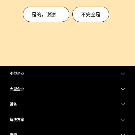
是的，谢谢！
不完全是
小型企业
定价
大型企业
Webex 应用程序
Webex Suite
设备
Meetings
Calling
头戴式耳机
Calling
解决方案
Meetings
摄像头
教育
消息传递
消息传递