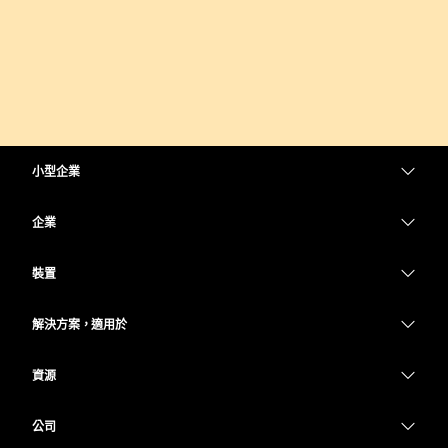
小型企業
定價
企業
Webex 應用程式
Webex Suite
裝置
Meetings
Calling
耳機
Calling
解決方案，適用於
Meetings
攝影機
教育
Messaging
Messaging
資源
Desk 系列
醫療保健
螢幕共用
下載
Slido
Room 系列
公司
政府