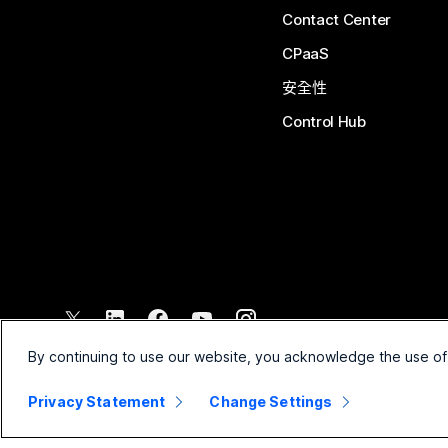
Contact Center
CPaaS
安全性
Control Hub
©
2026
Cisco 和/或其子公司。保留所有權利。
By continuing to use our website, you acknowledge the use of
Privacy Statement
Change Settings