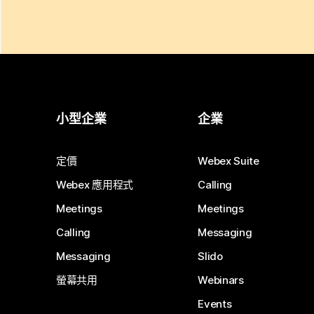
小型企業
企業
定價
Webex Suite
Webex 應用程式
Calling
Meetings
Meetings
Calling
Messaging
Messaging
Slido
螢幕共用
Webinars
Events