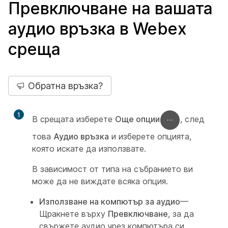
Превключване на вашата
аудио връзка в Webex
среща
Обратна връзка?
1
В срещата изберете
Още опции
, след
това
Аудио връзка
и изберете опцията,
която искате да използвате.
В зависимост от типа на събранието ви
може да не виждате всяка опция.
Използване на компютър за аудио
—
Щракнете върху
Превключване
, за да
свържете аудио чрез компютъра си.