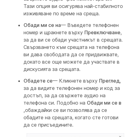
Тази опция ви осигурява най-стабилното
изживяване по време на среща.
Обади ми се на
— Въведете телефонен
номер и щракнете върху
Превключване
,
за да ви се обади участникът в срещата.
Свързването към срещата на телефона
ви дава свободата да се придвижвате,
докато все още можете да участвате в
дискусията за срещата.
Обадете се
— Кликнете върху
Преглед
,
за да видите телефонен номер и код за
достъп, за да свържете аудио на
телефона си. Подобно на
Обади ми се в
,
обаждайки се ви позволява да се
обадите на срещата, когато сте готови
да се присъедините.