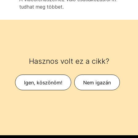
tudhat meg
többet.
Hasznos volt ez a cikk?
Igen, köszönöm!
Nem igazán