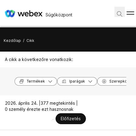
Súgóközpont
Kezdőlap
/
Cikk
A cikk a következőre vonatkozik:
Termékek
Iparágak
Szerepkörök
2026. április 24. |
377 megtekintés |
0 személy érezte ezt hasznosnak
Előfizetés