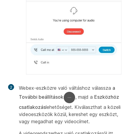
2
Webex-eszközre való váltáshoz válassza
a
További beállítások
, majd a
Eszközhöz
csatlakozás
lehetőséget. Kiválaszthat a közeli
videoeszközök közül, kereshet egy eszközt,
vagy megadhat egy videocímet.
A videorendszerhez való csatlakozásról itt