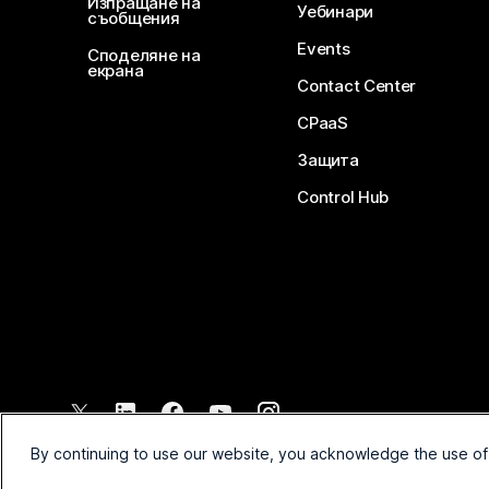
Изпращане на
Уебинари
съобщения
Events
Споделяне на
екрана
Contact Center
CPaaS
Защита
Control Hub
©
2026
Cisco и/или техните филиали. Всички права запазени.
By continuing to use our website, you acknowledge the use of