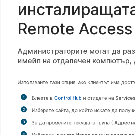
инсталиращата
Remote Access
Администраторите могат да раз
имейл на отдалечен компютър, д
Използвайте тази опция, ако клиентът има дост
1
Влезте в
Control Hub
и отидете на
Service
2
Изберете сайта, до който искате да получ
3
За да промените текущата група (
Адрес н
4