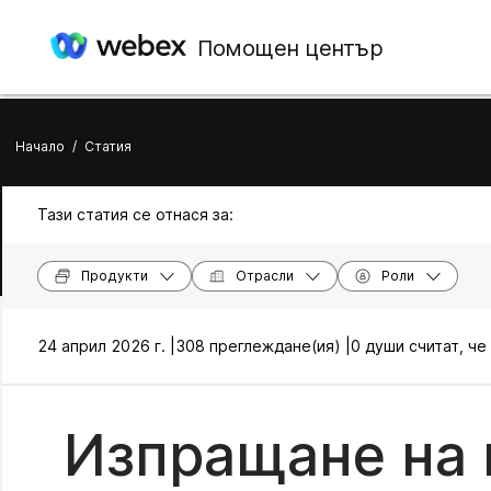
Помощен център
Начало
/
Статия
Тази статия се отнася за:
Продукти
Отрасли
Роли
24 април 2026 г. |
308 преглеждане(ия) |
0 души считат, че
Изпращане на 