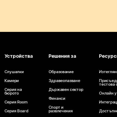
Устройства
Решения за
Ресурс
Слушалки
Образование
Изтеглян
Камери
Здравеопазване
Присъед
тестова 
Серия на
Държавен сектор
бюрото
Онлайн 
Финанси
Серия Room
Интегра
Спорт и
Серия Board
развлечения
Достъпн