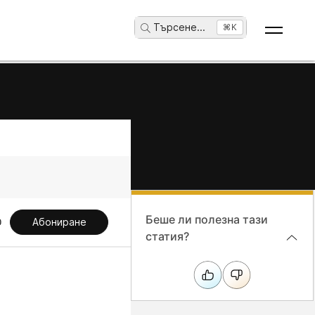
Търсене
...
⌘K
Беше ли полезна тази
Абониране
статия?