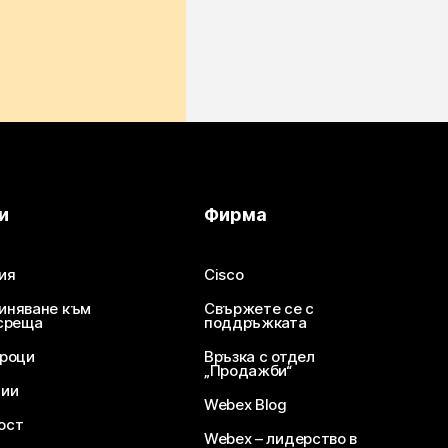
и
Фирма
ия
Cisco
иняване към
Свържете се с
среща
поддръжката
уроци
Връзка с отдел
„Продажби“
ции
Webex Blog
ост
Webex – лидерство в