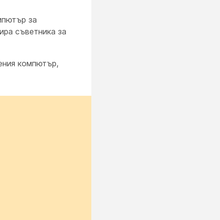
мпютър за
ира съветника за
ения компютър,