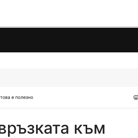
 това е полезно
връзката към