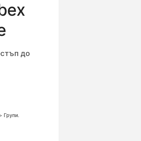
bex
е
остъп до
>
Групи
.