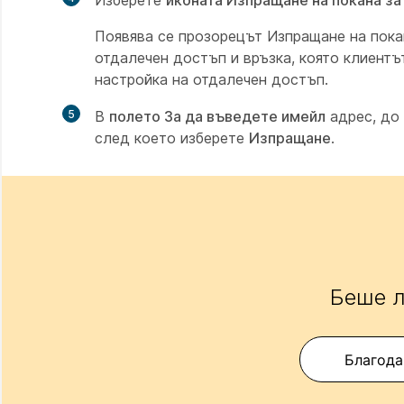
Изберете
иконата Изпращане на покана за
Появява се прозорецът Изпращане на пока
отдалечен достъп и връзка, която клиентъ
настройка на отдалечен достъп.
5
В
полето За да въведете имейл
адрес, до
след което изберете
Изпращане
.
Беше л
Благода