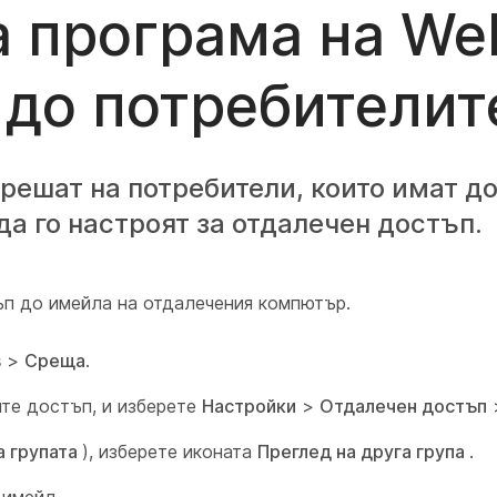
 програма на We
 до потребителит
решат на потребители, които имат д
а го настроят за отдалечен достъп.
ъп до имейла на отдалечения компютър.
s
>
Среща
.
ите достъп, и изберете
Настройки
>
Отдалечен достъп
а групата
), изберете иконата
Преглед на друга група
.