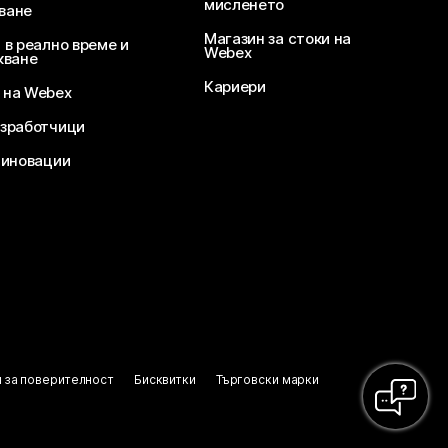
мисленето
ване
Магазин за стоки на
 в реално време и
Webex
кване
Кариери
 на Webex
зработчици
 иновации
 за поверителност
Бисквитки
Търговски марки