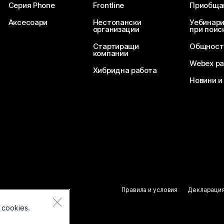
Серия Phone
Frontline
Приобща
Аксесоари
Нестопански
Уебинари
организации
при поис
Стартиращи
Общност
компании
Webex ра
Хибридна работа
Новини и
Правила и условия
Декларация
 cookies.