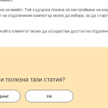
имейл.
на за имейл. Той съдържа покана за настройване на ко
т на отдалечения компютър може да избере, за да старт
 който клиентът може да осъществи достъп на отдалеч
и полезна тази статия?
рим!
Не