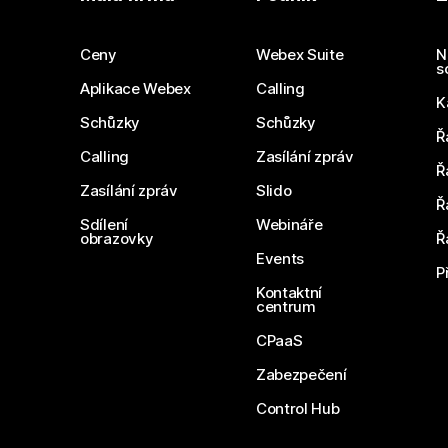
Ceny
Webex Suite
N
s
Aplikace Webex
Calling
K
Schůzky
Schůzky
Ř
Calling
Zasílání zpráv
Ř
Zasílání zpráv
Slido
Ř
Sdílení
Webináře
obrazovky
Ř
Events
P
Kontaktní
centrum
CPaaS
Zabezpečení
Control Hub