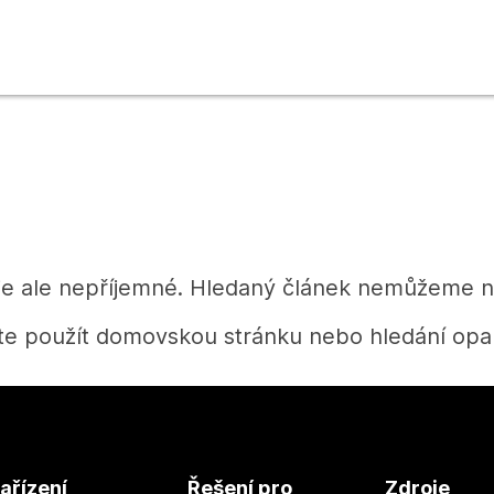
je ale nepříjemné. Hledaný článek nemůžeme na
te použít domovskou stránku nebo hledání opak
Domů
ařízení
Řešení pro
Zdroje
Potřebujete získat odpověď?