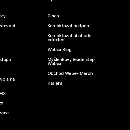
ory
Cisco
estovací
Kontaktovat podporu
Kontaktovat obchodní
oddělení
Webex Blog
stupu
Myšlenkový leadership
Webex
Obchod Webex Merch
vo a na
Kariéra
bex
ex
vace