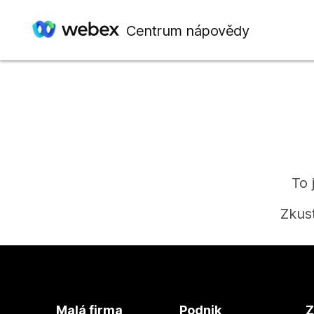
Centrum nápovědy
To 
Zkus
Malá firma
Podnik
Z