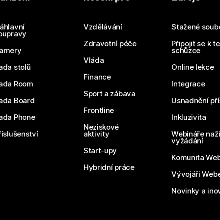
Odešlete dotaz
áhlavní
Vzdělávání
Stažené soub
oupravy
Zdravotní péče
Připojit se k t
amery
schůzce
Vláda
ada stolů
Online lekce
Finance
ada Room
Integrace
Sport a zábava
ada Board
Usnadnění pří
Frontline
ada Phone
Inkluzivita
Neziskové
říslušenství
aktivity
Webináře naži
vyžádání
Start-upy
Komunita We
Hybridní práce
Vývojáři Web
Novinky a ino