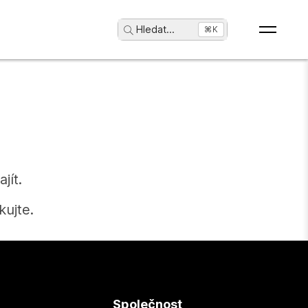
Hledat
...
⌘K
jít.
ujte.
Společnost