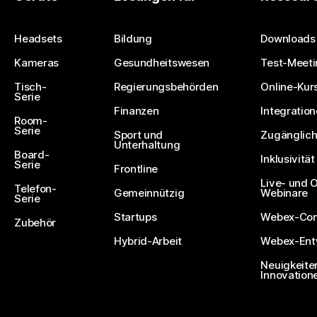
Eine Frage einreichen
Headsets
Bildung
Downloads
Kameras
Gesundheitswesen
Test-Meeti
Tisch-
Regierungsbehörden
Online-Kur
Serie
Finanzen
Integratio
Room-
Serie
Sport und
Zugänglich
Unterhaltung
Board-
Inklusivität
Serie
Frontline
Live- und
Telefon-
Gemeinnützig
Webinare
Serie
Startups
Webex-Co
Zubehör
Hybrid-Arbeit
Webex-Entw
Neuigkeite
Innovation