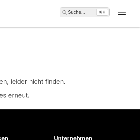
Suche
...
⌘K
, leider nicht finden.
es erneut.
cen
Unternehmen