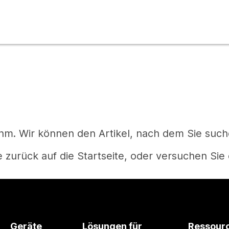
m. Wir können den Artikel, nach dem Sie suchen
 zurück auf die Startseite, oder versuchen Sie 
Startseite
Geräte
Lösungen für
Ressour
Haben Sie eine Frage?