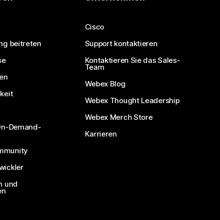
Cisco
ng beitreten
Support kontaktieren
se
Kontaktieren Sie das Sales-
Team
nen
Webex Blog
keit
Webex Thought Leadership
Webex Merch Store
 On-Demand-
Karrieren
mmunity
ickler
n und
en