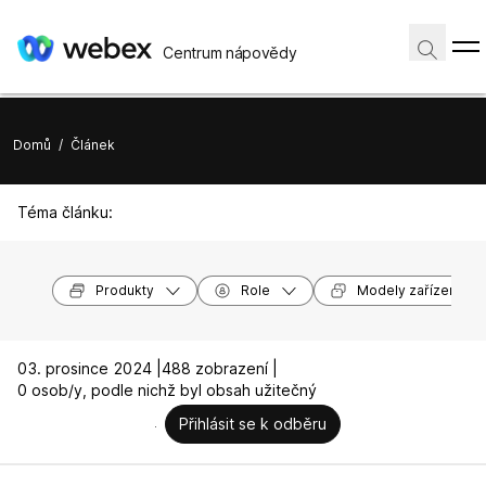
Centrum nápovědy
Domů
/
Článek
Téma článku:
Produkty
Role
Modely zařízení
03. prosince 2024 |
488 zobrazení |
0 osob/y, podle nichž byl obsah užitečný
Přihlásit se k odběru