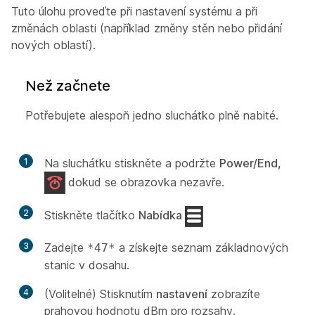
Tuto úlohu proveďte při nastavení systému a při
změnách oblasti (například změny stěn nebo přidání
nových oblastí).
Než začnete
Potřebujete alespoň jedno sluchátko plně nabité.
1
Na sluchátku stiskněte a podržte
Power/End,
dokud se obrazovka nezavře.
2
Stiskněte tlačítko
Nabídka
3
Zadejte
a získejte seznam základnových
*47*
stanic v dosahu.
4
(Volitelné) Stisknutím
nastavení
zobrazíte
prahovou hodnotu dBm pro rozsahy.