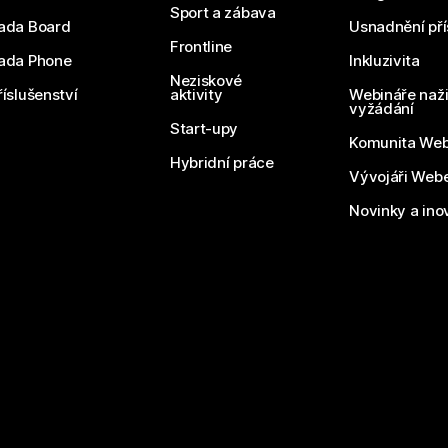
Sport a zábava
ada Board
Usnadnění pří
Frontline
ada Phone
Inkluzivita
Neziskové
říslušenství
aktivity
Webináře naži
vyžádání
Start-upy
Komunita We
Hybridní práce
Vývojáři Web
Novinky a ino