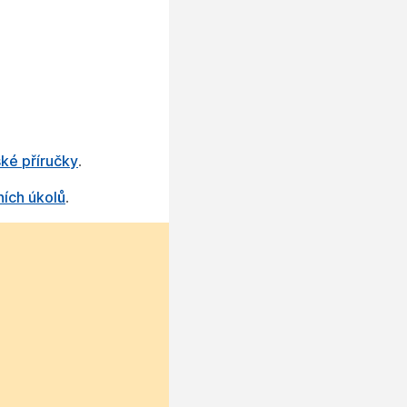
ké příručky
.
ních úkolů
.