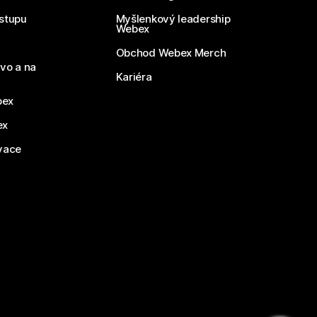
stupu
Myšlenkový leadership
Webex
Obchod Webex Merch
vo a na
Kariéra
bex
ex
vace