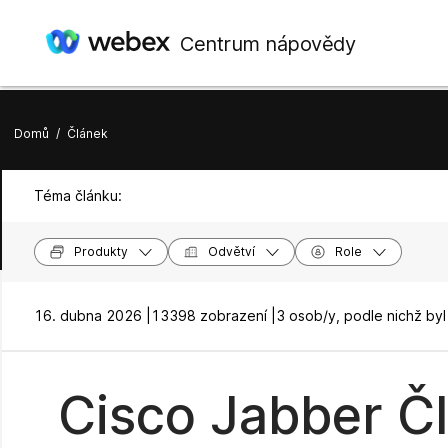
Centrum nápovědy
Domů
/
Článek
Téma článku:
Produkty
Odvětví
Role
16. dubna 2026 |
13398 zobrazení |
3 osob/y, podle nichž by
Cisco Jabber Čl