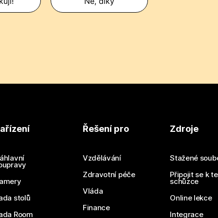
uji!
Ne, díky
ařízení
Řešení pro
Zdroje
áhlavní
Vzdělávání
Stažené soub
oupravy
Zdravotní péče
Připojit se k t
amery
schůzce
Vláda
ada stolů
Online lekce
Finance
ada Room
Integrace