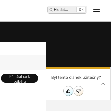
Hledat
...
⌘K
Přihlásit se k
Byl tento článek užitečný?
odběru