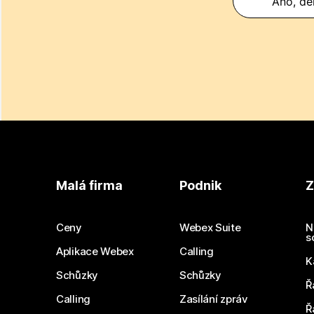
Ano, děk
Malá firma
Podnik
Z
Ceny
Webex Suite
N
s
Aplikace Webex
Calling
K
Schůzky
Schůzky
Ř
Calling
Zasílání zpráv
Ř