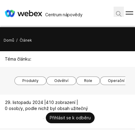
Centrum nápovědy
Domů
/
Článek
Téma článku:
Produkty
Odvětví
Role
Operační syst
29. listopadu 2024 |
410 zobrazení |
0 osob/y, podle nichž byl obsah užitečný
Přihlásit se k odběru