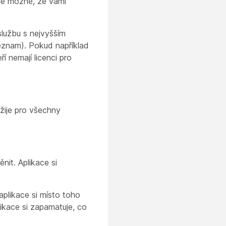
 je možné, že vámi
službu s nejvyšším
seznam). Pokud například
ří nemají licenci pro
žije pro všechny
nit. Aplikace si
plikace si místo toho
likace si zapamatuje, co