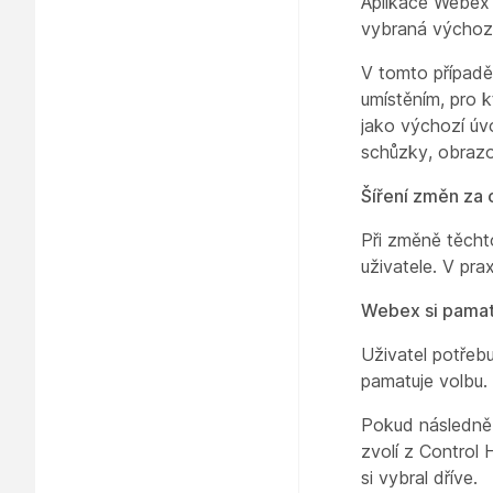
Aplikace Webex n
vybraná výchozí
V tomto případě 
umístěním, pro 
jako výchozí ú
schůzky, obrazo
Šíření změn za 
Při změně těcht
uživatele. V pra
Webex si pamat
Uživatel potřebu
pamatuje volbu.
Pokud následně 
zvolí z Control 
si vybral dříve.