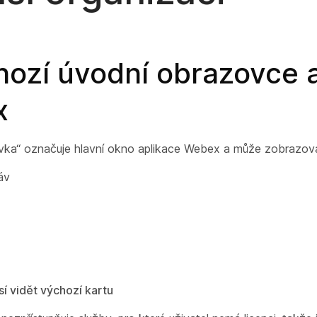
hozí úvodní obrazovce 
x
ka“ označuje hlavní okno aplikace Webex a může zobrazovat 
áv
í vidět výchozí kartu