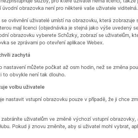
ezpřístupňuje služby, pro které uživatel nemá licenci, takže
 úvodní obrazovka není pro některé vaše uživatele viditelná.
se ovlivnění uživatelé umístí na obrazovku, která zobrazuje 
kterou mají licenci (objednávka je stejná jako výše uvedený 
vodní obrazovku vyberete
Schůzky
, zobrazí se uživatelům, kte
vka se zprávami po otevření aplikace Webex.
chvíli zachytá
o nastavení můžete počkat až osm hodin, než se změna pou
xi to obvykle není tak dlouho.
uje volbu uživatele
je nastavit vstupní obrazovku pouze v případě, že ji chce změ
zabráníte uživatelům ve změně výchozí vstupní obrazovky, a
Hubu. Pokud ji znovu změníte, aby si uživatel mohl vybrat, ap