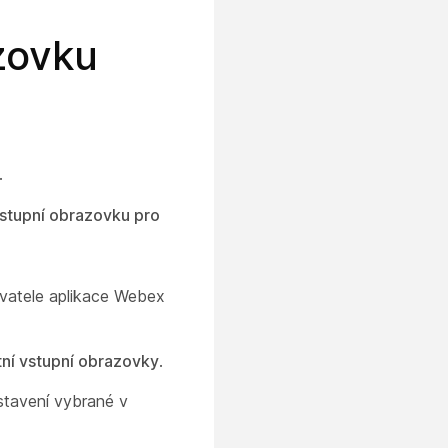
zovku
.
stupní obrazovku pro
ivatele aplikace Webex
tní vstupní obrazovky
.
stavení vybrané v