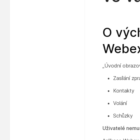
O výc
Webe
„Úvodní obrazov
Zasílání zpr
Kontakty
Volání
Schůzky
Uživatelé nemus