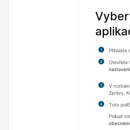
Vyber
aplik
1
Přihlaste
2
Otevřete
nastavení
3
V rozbalo
Zprávy
,
K
4
Toto polí
Pokud tot
obecném