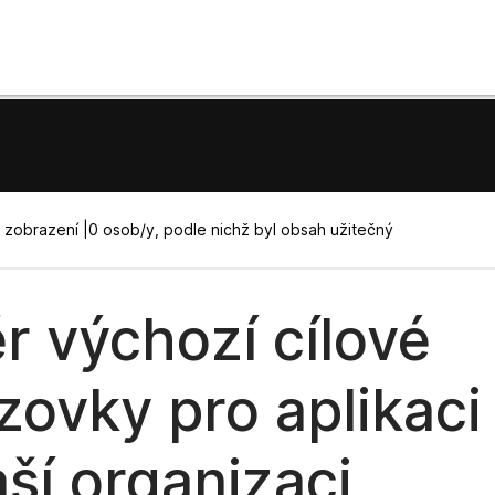
 zobrazení |
0 osob/y, podle nichž byl obsah užitečný
r výchozí cílové
zovky pro aplikac
aší organizaci