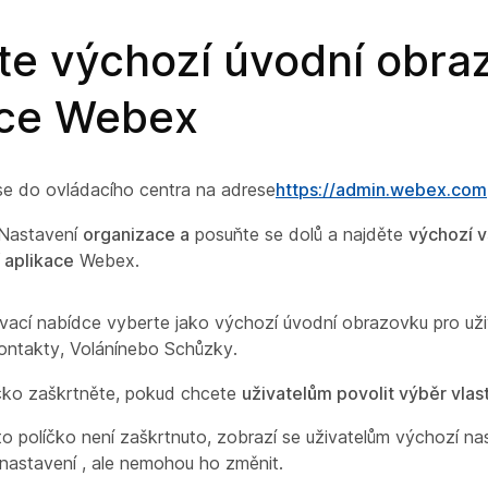
te výchozí úvodní obra
ace Webex
 se do ovládacího centra na adrese
https://admin.webex.com
 Nastavení
organizace a
posuňte se dolů a najděte
výchozí v
 aplikace
Webex.
vací nabídce vyberte jako výchozí úvodní obrazovku pro už
ontakty
,
Volání
nebo
Schůzky
.
čko zaškrtněte, pokud chcete
uživatelům povolit výběr vlas
o políčko není zaškrtnuto, zobrazí se uživatelům výchozí na
nastavení , ale nemohou ho změnit.