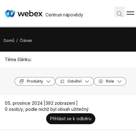
Centrum nápovědy
Domů
/
Článek
Téma článku:
Produkty
Odvětví
Role
05. prosince 2024 |
392 zobrazení |
0 osob/y, podle nichž byl obsah užitečný
Přihlásit se k odběru