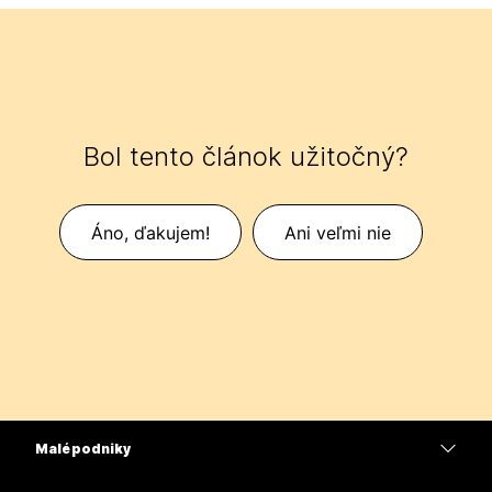
Bol tento článok užitočný?
Áno, ďakujem!
Ani veľmi nie
Malé podniky
Ceny