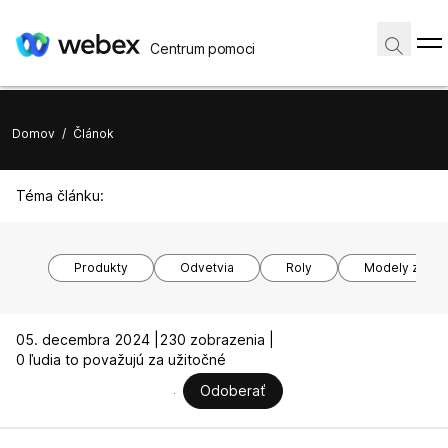
Centrum pomoci
Domov
/
Článok
Téma článku:
Produkty
Odvetvia
Roly
Modely zariad
05. decembra 2024 |
230 zobrazenia |
0 ľudia to považujú za užitočné
Odoberať