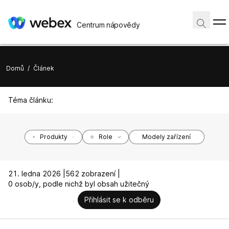
Centrum nápovědy
Domů
/
Článek
Téma článku:
Produkty
Role
Modely zařízení
21. ledna 2026 |
562 zobrazení |
0 osob/y, podle nichž byl obsah užitečný
Přihlásit se k odběru