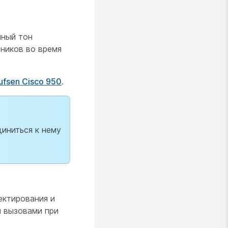
нный тон
ников во время
fsen Cisco 950
.
иниться к нему
ектирования и
я вызовами при