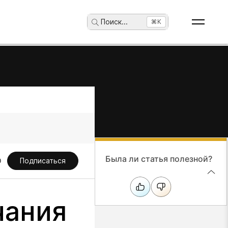
Поиск
...
⌘K
Была ли статья полезной?
Подписаться
чания