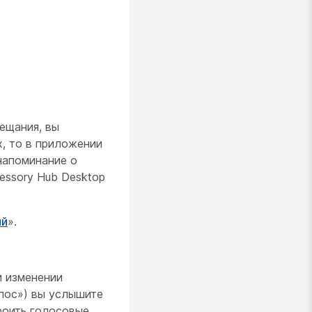
ещания, вы
x, то в приложении
напоминание о
essory Hub Desktop
ий
».
и изменении
лос») вы услышите
роить голосовые