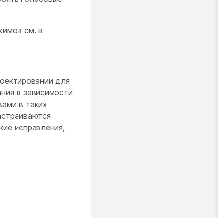
имов см. в
роектировании для
ания в зависимости
вами в таких
настраиваются
кие исправления,