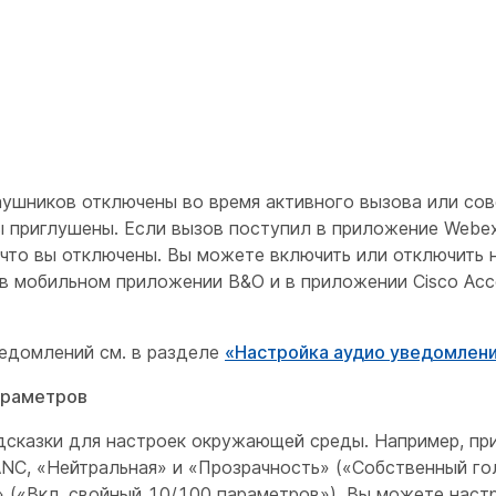
аушников отключены во время активного вызова или сов
вы приглушены. Если вызов поступил в приложение Webe
что вы отключены. Вы можете включить или отключить 
в мобильном приложении B&O и в приложении Cisco Acc
едомлений см. в разделе
«Настройка аудио уведомлен
араметров
сказки для настроек окружающей среды. Например, пр
C, «Нейтральная» и «Прозрачность» («Собственный го
» («Вкл. свойный 10/100 параметров»). Вы можете наст