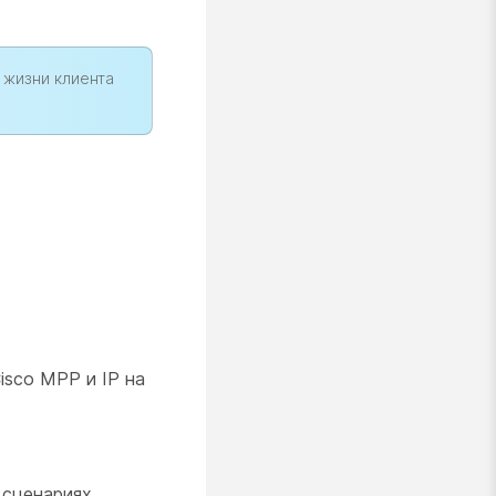
 жизни клиента
isco MPP и IP на
 сценариях.