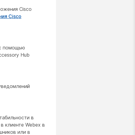
ожения Cisco
ия Cisco
 с помощью
cessory Hub
 уведомлений
табильности в
 в клиенте Webex в
шников или в