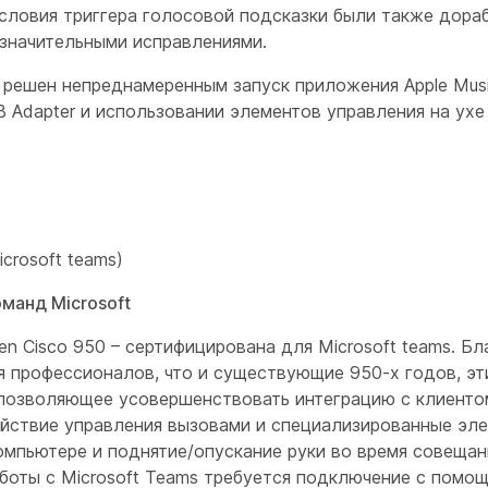
словия триггера голосовой подсказки были также дора
езначительными исправлениями.
л решен непреднамеренным запуск приложения Apple Mus
B Adapter и использовании элементов управления на ух
crosoft teams)
оманд Microsoft
en Cisco 950 – сертифицирована для Microsoft teams. Б
 профессионалов, что и существующие 950-х годов, эт
позволяющее усовершенствовать интеграцию с клиентом
йствие управления вызовами и специализированные эле
мпьютере и поднятие/опускание руки во время совещан
боты с Microsoft Teams требуется подключение с помощ