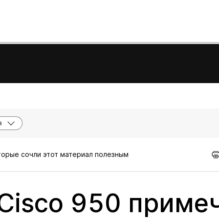
в
оторые сочли этот материал полезным
 Cisco 950 приме