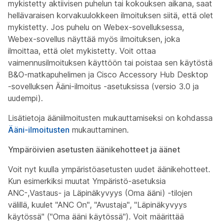
mykistetty aktiivisen puhelun tai kokouksen aikana, saat
hellävaraisen korvakuulokkeen ilmoituksen siitä, että olet
mykistetty. Jos puhelu on Webex-sovelluksessa,
Webex-sovellus näyttää myös ilmoituksen, joka
ilmoittaa, että olet mykistetty. Voit ottaa
vaimennusilmoituksen käyttöön tai poistaa sen käytöstä
B&O-matkapuhelimen ja Cisco Accessory Hub Desktop
-sovelluksen Ääni-ilmoitus -asetuksissa (versio 3.0 ja
uudempi).
Lisätietoja ääniilmoitusten mukauttamiseksi on kohdassa
Ääni-ilmoitusten
mukauttaminen.
Ympäröivien asetusten äänikehotteet ja äänet
Voit nyt kuulla ympäristöasetusten uudet äänikehotteet.
Kun esimerkiksi muutat Ympäristö-asetuksia
ANC-,Vastaus- ja Läpinäkyvyys (Oma ääni) -tilojen
välillä, kuulet "ANC On", "Avustaja", "Läpinäkyvyys
käytössä" ("Oma ääni käytössä"). Voit määrittää