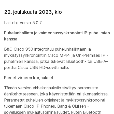
22. joulukuuta 2023, klo
Lait.ohj. versio 5.0.7
Puhelunhallinta ja vaimennussynkronointi IP-puhelimien
kanssa
B&O Cisco 950 integroituu puhelunhallintaan ja
mykistyssynkronointiin Cisco MPP- ja On-Premises IP -
puhelimien kanssa, jotka tukevat Bluetooth- tai USB-A-
porttia Cisco USB HD-sovittimelle.
Pienet virheen korjaukset
Tämän version virhekorjauksiin sisältyy parannusta
äänikehotteeseen, joka käynnistetään eri skenaarioissa.
Parannetut puhelujen ohjaimet ja mykistyssynkronointi
tukemaan Cisco IP Phones. Bang & Olufsen -
sovelluksen mukautusominaisuudet, kuten Bluetooth