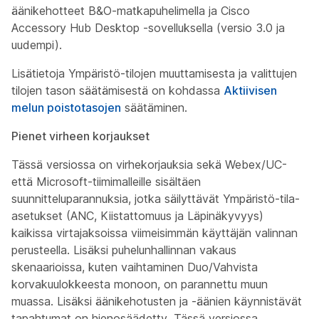
äänikehotteet B&O-matkapuhelimella ja Cisco
Accessory Hub Desktop -sovelluksella (versio 3.0 ja
uudempi).
Lisätietoja Ympäristö-tilojen muuttamisesta ja valittujen
tilojen tason säätämisestä on kohdassa
Aktiivisen
melun poistotasojen
säätäminen.
Pienet virheen korjaukset
Tässä versiossa on virhekorjauksia sekä Webex/UC-
että Microsoft-tiimimalleille sisältäen
suunnitteluparannuksia, jotka säilyttävät Ympäristö-tila-
asetukset (ANC, Kiistattomuus ja Läpinäkyvyys)
kaikissa virtajaksoissa viimeisimmän käyttäjän valinnan
perusteella. Lisäksi puhelunhallinnan vakaus
skenaarioissa, kuten vaihtaminen Duo/Vahvista
korvakuulokkeesta monoon, on parannettu muun
muassa. Lisäksi äänikehotusten ja -äänien käynnistävät
tapahtumat on hienosäädetty. Tässä versiossa