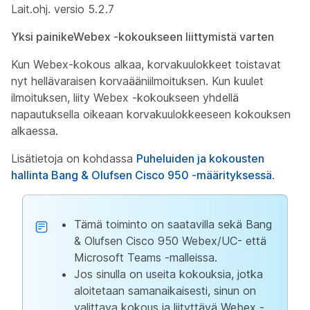
Lait.ohj. versio 5.2.7
Yksi painikeWebex -kokoukseen liittymistä varten
Kun Webex-kokous alkaa, korvakuulokkeet toistavat
nyt hellävaraisen korvaääniilmoituksen. Kun kuulet
ilmoituksen, liity Webex -kokoukseen yhdellä
napautuksella oikeaan korvakuulokkeeseen kokouksen
alkaessa.
Lisätietoja on kohdassa
Puheluiden ja kokousten
hallinta Bang & Olufsen Cisco 950 -määrityksessä
.
Tämä toiminto on saatavilla sekä Bang
& Olufsen Cisco 950 Webex/UC- että
Microsoft Teams -malleissa.
Jos sinulla on useita kokouksia, jotka
aloitetaan samanaikaisesti, sinun on
valittava kokous ja liityttävä Webex -