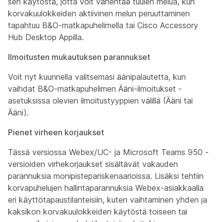
sen käytöstä, jotta voit vähentää tuulen melua, kun
korvakuulokkeiden aktiivinen melun peruuttaminen
tapahtuu B&O-matkapuhelimella tai Cisco Accessory
Hub Desktop Appilla.
Ilmoitusten mukautuksen parannukset
Voit nyt kuunnella valitsemasi äänipalautetta, kun
vaihdat B&O-matkapuhelimen Ääni-ilmoitukset -
asetuksissa olevien ilmoitustyyppien välillä (Ääni tai
Ääni).
Pienet virheen korjaukset
Tässä versiossa Webex/UC- ja Microsoft Teams 950 -
versioiden virhekorjaukset sisältävät vakauden
parannuksia monipistepariskenaarioissa. Lisäksi tehtiin
korvapuhelujen hallintaparannuksia Webex-asiakkaalla
eri käyttötapaustilanteisiin, kuten vaihtaminen yhden ja
kaksikon korvakuulokkeiden käytöstä toiseen tai