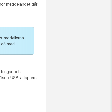
 hör meddelandet går
s-modellerna.
h gå med.
tringar och
a Cisco USB-adaptern.