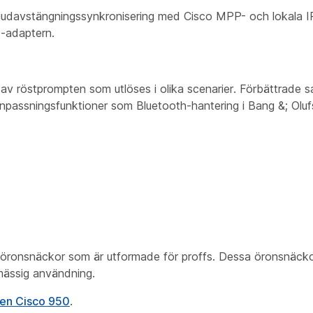
 ljudavstängningssynkronisering med Cisco MPP- och lokala I
-adaptern.
r av röstprompten som utlöses i olika scenarier. Förbättrade 
 Anpassningsfunktioner som Bluetooth-hantering i Bang &; Ol
 öronsnäckor som är utformade för proffs. Dessa öronsnäckor
mässig användning.
en Cisco 950
.