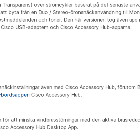
ch Transparens) över strömcykler baserat på det senaste anvä
om att byta från en Duo / Stereo-öronsnäckanvändning till Mon
röstmeddelanden och toner. Den här versionen tog även upp 
ten, Cisco USB-adaptern och Cisco Accessory Hub-apparna.
näckinställningar även med Cisco Accessory Hub, förutom B
rivbordsappen
Cisco Accessory Hub.
n för att minska vindbrusstörningar med den aktiva brusredu
Cisco Accessory Hub Desktop App.