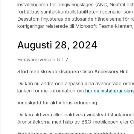
inställningarna för omgivningslägen (ANC, Neutral o
förbättras samtalskontrollstabiliteten i scenarier s
Dessutom finjusteras de utlösande händelserna för 
korrigeringar relaterade till Microsoft Teams-klien
Augusti 28, 2024
Firmware‑version 5.1.7
Stöd med skrivbordsappen Cisco Accessory Hub
Du kan nu ändra och anpassa dina avancerade örons
länken för mer information om
hur du installerar sk
Vindskydd för aktiv brusreducering
Du kan aktivera eller inaktivera vindskyddsfunktione
öronsnäckorna med hjälp av B&O-mobilappen eller 
Förbättringar av anpassningen av meddelanden