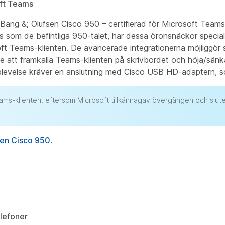
oft Teams
v Bang &; Olufsen Cisco 950 – certifierad för Microsoft Te
s som de befintliga 950-talet, har dessa öronsnäckor specia
t Teams-klienten. De avancerade integrationerna möjliggör s
usive att framkalla Teams-klienten på skrivbordet och höja/sä
levelse kräver en anslutning med Cisco USB HD-adaptern, som
eams-klienten, eftersom Microsoft tillkännagav övergången och slute
en Cisco 950
.
elefoner