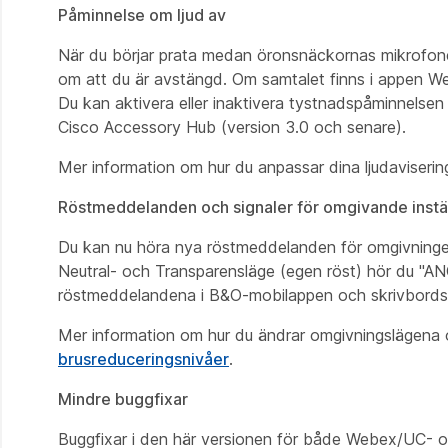
Påminnelse om ljud av
När du börjar prata medan öronsnäckornas mikrofoner 
om att du är avstängd. Om samtalet finns i appen W
Du kan aktivera eller inaktivera tystnadspåminnelsen
Cisco Accessory Hub (version 3.0 och senare).
Mer information om hur du anpassar dina ljudaviserin
Röstmeddelanden och signaler för omgivande instäl
Du kan nu höra nya röstmeddelanden för omgivningens 
Neutral- och Transparensläge (egen röst) hör du "ANC
röstmeddelandena i B&O-mobilappen och skrivbords
Mer information om hur du ändrar omgivningslägena o
brusreduceringsnivåer
.
Mindre buggfixar
Buggfixar i den här versionen för både Webex/UC- oc