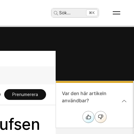
Sök
...
⌘K
Var den här artikeln
Prenumerera
användbar?
lufsen