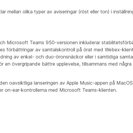
ar mellan olika typer av aviseringar (röst eller ton) i inställni
h Microsoft Teams 950-versionen inkluderar stabilitetsförbät
es förbättringar av samtalskontroll på örat med Webex-klient
dning av enkel- och duo-öronsnäckor eller i samtidiga samtal
ör en övergripande bättre upplevelse, tillsammans med några
den oavsiktliga lanseringen av Apple Music-appen på MacOS,
 on-ear-kontrollerna med Microsoft Teams-klienten.