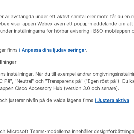
är avstängda under ett aktivt samtal eller möte får du en mi
ebex visar appen Webex även ett popup-meddelande om att l
 under inställningarna för hörbar avisering i B&O-mobilappen
gar finns
i Anpassa dina ljudaviseringar
.
lningar
inställningar. När du till exempel ändrar omgivningsinställn
 På", "Neutral" och "Transparens på" ("Egen röst på"). Du k
appen Cisco Accessory Hub (version 3.0 och senare).
ch justerar nivån på de valda lägena finns
i Justera aktiva
h Microsoft Teams-modellerna innehåller designförbättringar