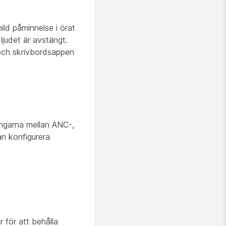
ld påminnelse i örat
judet är avstängt.
 och skrivbordsappen
ingarna mellan ANC-,
an konfigurera
 för att behålla