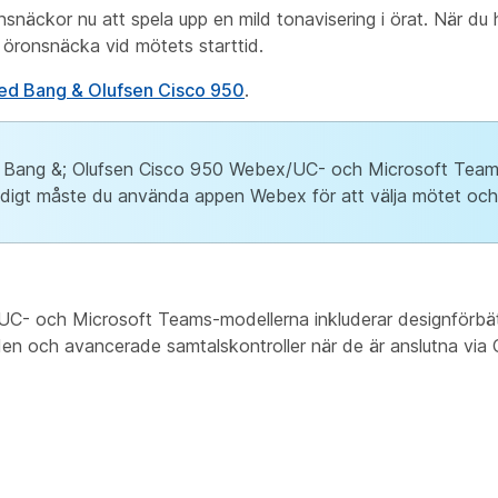
näckor nu att spela upp en mild tonavisering i örat. När du
öronsnäcka vid mötets starttid.
ed Bang & Olufsen Cisco 950
.
åde Bang &; Olufsen Cisco 950 Webex/UC- och Microsoft Team
idigt måste du använda appen Webex för att välja mötet oc
/UC- och Microsoft Teams-modellerna inkluderar designförbät
landen och avancerade samtalskontroller när de är anslutna vi