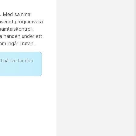
ams. Med samma
liserad programvara
amtalskontroll,
nka handen under ett
 ingår i rutan.
t på live för den