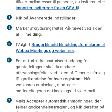
tilføj e-mailadresser til personer, du inviterer, eller
importer inviterede fra en CSV-fi
l.
3
Klik
på Avancerede indstillinger
.
4
Marker afkrydsningsfeltet
Påkrævet
ved siden
af
Tilmelding
.
5
(Valgfri)
Brugertilmeld tilmeldingsformularen til
Webex Meetings og webinarer
.
6
For at forhindre uautoriseret adgang for
gæstedeltagere skal du markere
afkrydsningsfeltet ved siden af Generer tilfældig
ID-godkendelse for hver registrant
. Når
webinaren er planlagt, modtager
mødedeltageren et tilmeldings-id via e-mail.
7
Vælg
Accepter automatisk anmodninger, der
følger godkendelsesregler
, og klik derefter
på