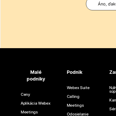
Áno, ďak
Malé
Podnik
Za
podniky
Webex Suite
Náh
súp
Ceny
Calling
Ka
Aplikácia Webex
Meetings
Sér
Meetings
Odosielanie