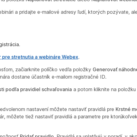
ebinári a pridajte e-mailové adresy ľudí, ktorých pozývate, a
gistrácia
.
ár pre stretnutia a webináre Webex
.
sťom, začiarknite políčko vedľa položky
Generovať náhodné
nára dostane účastník e-mailom registračné ID.
ti podľa pravidiel schvaľovania
a potom kliknite na položk
predvolenom nastavení môžete nastaviť pravidlá pre
Krstné m
mulár, môžete tiež nastaviť pravidlá a parametre pre ktorúkoľve
 možnosť
Pridať pravidlo
. Pravidlá sa uplatňujú v poradí, v a