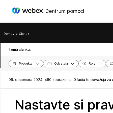
Centrum pomoci
Domov
/
Článok
Téma článku:
Produkty
Odvetvia
Roly
09. decembra 2024 |
460 zobrazenia |
0 ľudia to považujú za 
Nastavte si pra