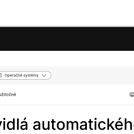
Operačné systémy
užitočné
vidlá automatické