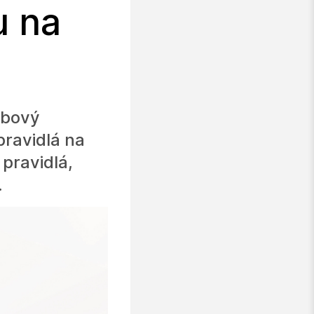
u na
ebový
pravidlá na
pravidlá,
.