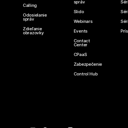
správ
Sér
Calling
Slido
Sér
Odosielanie
správ
Webinars
Sér
Zdieľanie
Events
Prí
obrazovky
Contact
Center
CPaaS
Zabezpečenie
Control Hub