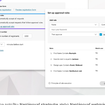
e na položku
Naplánovať stretnutie
alebo
Naplánovať webiná