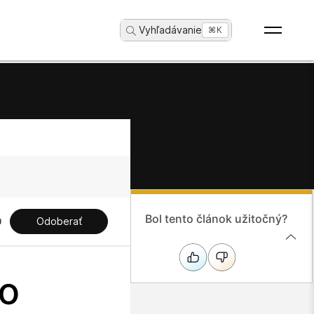
Vyhľadávanie
...
⌘K
Bol tento článok užitočný?
Odoberať
ho