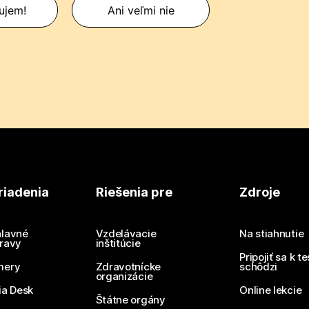
ujem!
Ani veľmi nie
riadenia
Riešenia pre
Zdroje
lavné
Vzdelávacie
Na stiahnutie
ravy
inštitúcie
Pripojiť sa k t
mery
Zdravotnícke
schôdzi
organizácie
ia Desk
Online lekcie
Štátne orgány