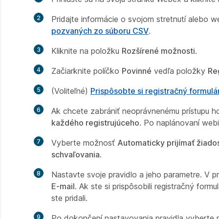
2
Pridajte informácie o svojom stretnutí alebo w
pozvaných zo súboru CSV
.
3
Kliknite na položku
Rozšírené možnosti
.
4
Začiarknite políčko
Povinné
vedľa položky
Re
5
(Voliteľné)
Prispôsobte si registračný formul
6
Ak chcete zabrániť neoprávnenému prístupu ho
každého registrujúceho
. Po naplánovaní webi
7
Vyberte možnosť
Automaticky prijímať žiados
schvaľovania
.
8
Nastavte svoje pravidlo a jeho parametre. V 
E-mail
. Ak ste si prispôsobili registračný for
ste pridali.
9
Po dokončení nastavovania pravidla vyberte