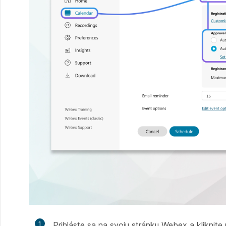
1
Prihláste sa na svoju stránku Webex a kliknit