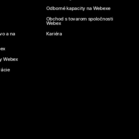
Odborné kapacity na Webexe
Obchod s tovarom spoločnosti
Webex
vo a na
Kariéra
bex
by Webex
vácie