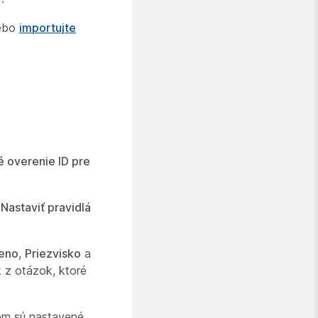
lebo
importujte
 overenie ID pre
u
Nastaviť pravidlá
eno
,
Priezvisko
a
k z otázok, ktoré
kom sú nastavené.