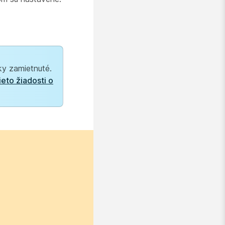
cky zamietnuté.
ieto žiadosti o