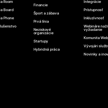
ia Room
Integrácie
Financie
ia Board
Prístupnosť
Šport a zábava
ia Phone
Inkluzívnosť
Prvá línia
slušenstvo
Webináre naži
Neziskové
vyžiadanie
organizácie
Komunita We
Startupy
Vývojári služ
Hybridná práca
Novinky a ino