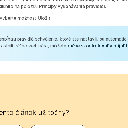
kliknite na položku
Princípy vykonávania pravidiel
.
a vyberte možnosť
Uložiť
.
espĺňajú pravidlá schválenia, ktoré ste nastavili, sú automati
zúčastnili vášho webinára, môžete
ručne skontrolovať a prijať t
tento článok užitočný?