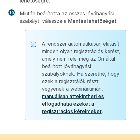
lehetőségre
.
10
Miután beállította az összes jóváhagyási
szabályt, válassza a
Mentés lehetőséget
.
A rendszer automatikusan elutasít
minden olyan regisztrációs kérést,
amely nem felel meg az Ön által
beállított jóváhagyási
szabályoknak. Ha szeretné, hogy
ezek a regisztrálók részt
vegyenek a webináriumán,
manuálisan áttekintheti és
elfogadhatja ezeket a
regisztrációs kérelmeket
.