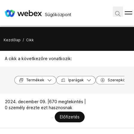
Súgóközpont
Kezdőlap
/
Cikk
A cikk a következőre vonatkozik:
Termékek
Iparágak
Szerepkörök
2024. december 09. |
670 megtekintés |
0 személy érezte ezt hasznosnak
Előfizetés