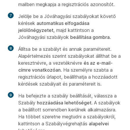
mailben megkapja a regisztrációs azonosítót.
7
Jelölje be a Jóváhagyási szabályokat követő
kérések
automatikus elfogadása
jelölőnégyzetet,
majd kattintson a
Jóváhagyási szabályok
beállítása gombra
.
8
Állítsa be a szabályt és annak paramétereit.
Alapértelmezés szerint szabályokat állíthat be a
keresztnévre
,
a vezetéknévre
és az
e-mail-
címre vonatkozóan
. Ha személyre szabta a
regisztrációs űrlapot, beállíthatja a hozzáadott
kérdések szabályait és paramétereit is.
9
Ha befejezte a szabály beállítását, válassza a
Szabály
hozzáadása lehetőséget
. A szabályok
a beállított sorrendben kerülnek alkalmazásra.
Ha többet szeretne megtudni a szabályokról,
kattintson a Szabályvégrehajtás
alapelvei