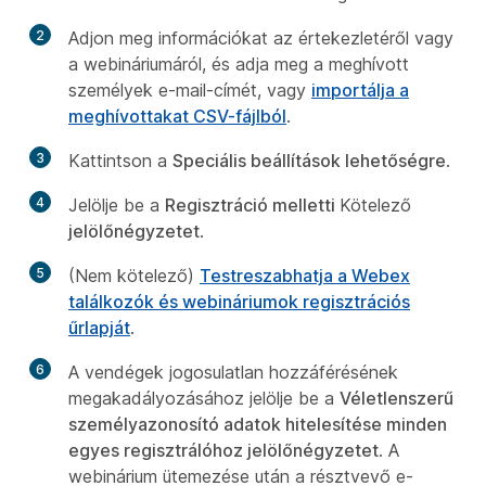
2
Adjon meg információkat az értekezletéről vagy
a webináriumáról, és adja meg a meghívott
személyek e-mail-címét, vagy
importálja a
meghívottakat CSV-fájlból
.
3
Kattintson a
Speciális beállítások lehetőségre
.
4
Jelölje be a
Regisztráció melletti
Kötelező
jelölőnégyzetet
.
5
(Nem kötelező)
Testreszabhatja a Webex
találkozók és webináriumok regisztrációs
űrlapját
.
6
A vendégek jogosulatlan hozzáférésének
megakadályozásához jelölje be a
Véletlenszerű
személyazonosító adatok hitelesítése minden
egyes regisztrálóhoz jelölőnégyzetet
. A
webinárium ütemezése után a résztvevő e-