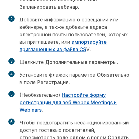
Запланировать вебина
р.
2
Добавьте информацию о совещании или
вебинаре, а также добавьте адреса
электронной почты пользователей, которых
вы приглашаете, или
импортируйте
приглашенных из файла CS
V.
3
Щелкните
Дополнительные параметры
.
4
Установите флажок параметра
Обязательно
в поле
Регистрация
.
5
(Необязательно)
Настройте форму
регистрации для веб Webex Meetings и
Webinars
.
6
Чтобы предотвратить несанкционированный
доступ гостевых посетителей,
отресмотреть поле рядом с полем Создать