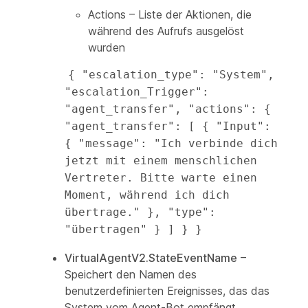
Actions – Liste der Aktionen, die
während des Aufrufs ausgelöst
wurden
{ "escalation_type": "System", 
"escalation_Trigger": 
"agent_transfer", "actions": { 
"agent_transfer": [ { "Input": 
{ "message": "Ich verbinde dich 
jetzt mit einem menschlichen 
Vertreter. Bitte warte einen 
Moment, während ich dich 
übertrage." }, "type": 
"übertragen" } ] } }
VirtualAgentV2.StateEventName
–
Speichert den Namen des
benutzerdefinierten Ereignisses, das das
System vom Agent-Bot empfängt,