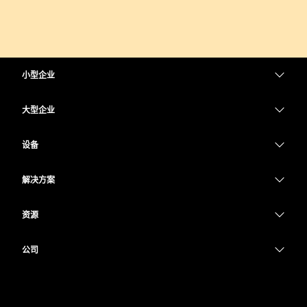
小型企业
定价
大型企业
Webex 应用程序
Webex Suite
设备
Meetings
Calling
头戴式耳机
Calling
解决方案
Meetings
摄像头
教育
消息传递
消息传递
资源
Desk 系列
医疗保健
屏幕共享
下载
Slido
Room 系列
公司
政府
加入测试会议
Webinars
Cisco
Board 系列
财务
在线课程
Events
联系技术支持
Phone 系列