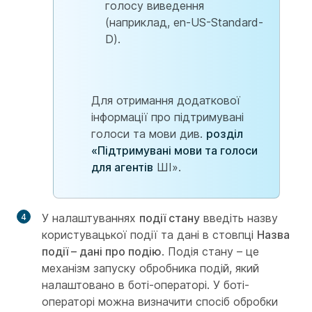
голосу виведення
(наприклад, en-US-Standard-
D).
Для отримання додаткової
інформації про підтримувані
голоси та мови див.
розділ
«Підтримувані мови та голоси
для агентів
ШІ».
У налаштуваннях
події стану
введіть назву
користувацької події та дані в стовпці
Назва
події – дані про подію
. Подія стану – це
механізм запуску обробника подій, який
налаштовано в боті-операторі. У боті-
операторі можна визначити спосіб обробки