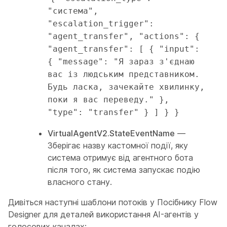
"система", 
"escalation_trigger": 
"agent_transfer", "actions": { 
"agent_transfer": [ { "input": 
{ "message": "Я зараз з'єднаю 
вас із людським представником. 
Будь ласка, зачекайте хвилинку, 
поки я вас переведу." }, 
"type": "transfer" } ] } }
VirtualAgentV2.StateEventName
—
Зберігає назву кастомної події, яку
система отримує від агентного бота
після того, як система запускає подію
власного стану.
Дивіться наступні шаблони потоків у Посібнику Flow
Designer для деталей використання AI-агентів у
голосових каналах: