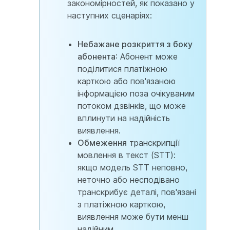
закономірностей, як показано у
наступних сценаріях:
Небажане розкриття з боку
абонента
: Абонент може
поділитися платіжною
карткою або пов'язаною
інформацією поза очікуваним
потоком дзвінків, що може
вплинути на надійність
виявлення.
Обмеження
транскрипції
мовлення в текст (STT):
якщо модель STT неповно,
неточно або несподівано
транскрибує деталі, пов'язані
з платіжною карткою,
виявлення може бути менш
надійним.