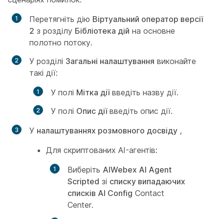
Перетягніть дію
Віртуальний оператор версії
2
з розділу
Бібліотека дій
на основне
полотно потоку.
У розділі
Загальні налаштування
виконайте
такі дії:
У полі
Мітка дії
введіть назву дії.
У полі
Опис дії
введіть опис дії.
У
налаштуваннях розмовного досвіду
,
Для скриптованих AI-агентів:
Виберіть
AIWebex AI Agent
Scripted
зі
списку випадаючих
списків AI Config
Contact
Center.