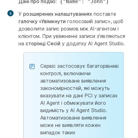
Дані про подію
:
{"Name": "John"}
У
розширених налаштуваннях
поставте
галочку «Увімкнути
голосовий запис», щоб
дозволити запис розмов між AI-агентом і
клієнтом. При увімкненні записи з'являються
на
сторінці Сесій
у додатку AI Agent Studio.
Сервіс застосовує багаторівневі
контролі, включаючи
автоматизоване виявлення
закономірностей, які можуть
вказувати на дані PCI у записах
AI Agent і обмежувати його
видимість у AI Agent Studio.
Автоматизоване виявлення
може не виявляти кожен
випадок таких