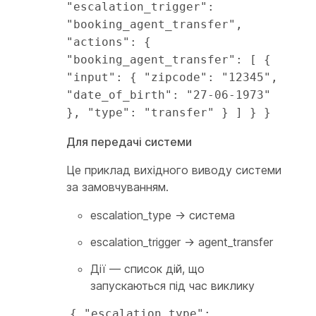
"escalation_trigger": 
"booking_agent_transfer", 
"actions": { 
"booking_agent_transfer": [ { 
"input": { "zipcode": "12345", 
"date_of_birth": "27-06-1973" 
}, "type": "transfer" } ] } }
Для передачі системи
Це приклад вихідного виводу системи
за замовчуванням.
escalation_type → система
escalation_trigger → agent_transfer
Дії — список дій, що
запускаються під час виклику
{ "escalation_type": 