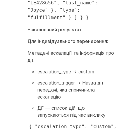
"IE428656", "last_name": 
"Joyce" }, "type": 
"fulfillment" } ] } }
Ескалований результат
Для індивідуального перенесення:
Метадані ескалації та інформація про
дії.
escalation_type → custom
escalation_trigger → Назва дії
передачі, яка спричинила
ескалацію
Дії — список дій, що
запускаються під час виклику
{ "escalation_type": "custom", 