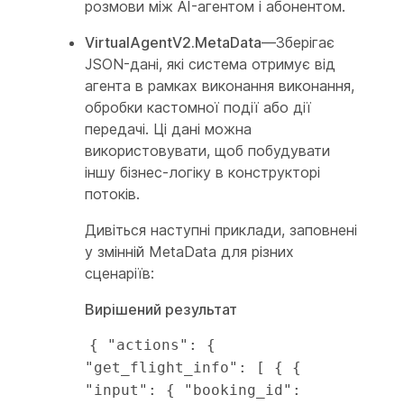
розмови між AI-агентом і абонентом.
VirtualAgentV2.MetaData
—Зберігає
JSON-дані, які система отримує від
агента в рамках виконання виконання,
обробки кастомної події або дії
передачі. Ці дані можна
використовувати, щоб побудувати
іншу бізнес-логіку в конструкторі
потоків.
Дивіться наступні приклади, заповнені
у змінній MetaData для різних
сценаріїв:
Вирішений результат
{ "actions": { 
"get_flight_info": [ { { 
"input": { "booking_id": 