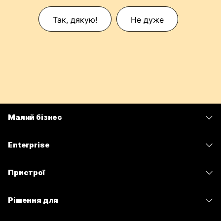
Так, дякую!
Не дуже
Малий бізнес
Тарифи
Enterprise
Програма Webex
Webex Suite
Пристрої
Наради
Calling
Гарнітури
Calling
Рішення для
Наради
Камери
Обмін повідомленнями
Освітні заклади