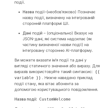
події.
Назва
події–(необов'язково) Позначає
назву події, визначену на інтегрованій
сторонній платформі ШІ.
Дані
подій – (опціонально) Вказує на
JSON-дані, які система надсилає (як
частину визначеної назви події) на
інтегровану сторонню AI-платформу.
Ви можете вказати ім'я події та дані у
вигляді статичного значення або виразу. Для
виразів використовуйте такий синтаксис:
{{
. Нижче наведено приклад
variable }}
події стану, яка вітає абонента за
допомогою користувацького повідомлення.
Назва події
:
CustomWelcome