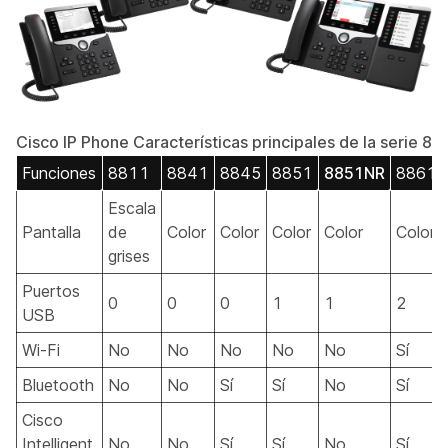
Cisco IP Phone Características principales de la serie 8
Funciones
8811
8841
8845
8851
8851NR
8861
Escala
Pantalla
de
Color
Color
Color
Color
Color
grises
Puertos
0
0
0
1
1
2
USB
Wi-Fi
No
No
No
No
No
Sí
Bluetooth
No
No
Sí
Sí
No
Sí
Cisco
Intelligent
No
No
Sí
Sí
No
Sí